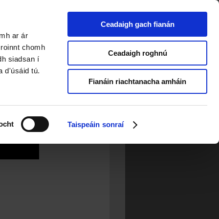
Ceadaigh gach fianán
amh ar ár
a roinnt chomh
Ceadaigh roghnú
dh siadsan í
a d'úsáid tú.
Fianáin riachtanacha amháin
ocht
Taispeáin sonraí