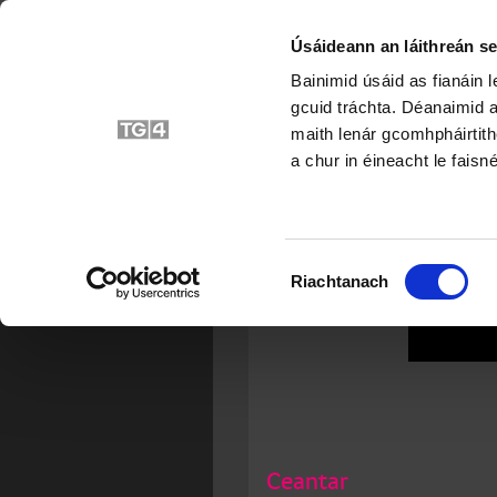
Úsáideann an láithreán se
Bainimid úsáid as fianáin 
gcuid tráchta. Déanaimid a
maith lenár gcomhpháirtith
a chur in éineacht le faisné
Roghnú
Riachtanach
Toilithe
Ceantar