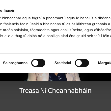
Cartlann Sean Nóis
o fianáin
le hinneachar agus fógraí a phearsantú agus le hanailís a dhéan
n fhaisnéis faoin úsáid a bhaineann tú as ár láithreán gréasáin 
e meán sóisialta, fógraíochta agus anailísíochta, agus d’fhéadfa
is eile a thug tú dóibh nó a bhailigh siad óna gcuid seirbhísí féin 
Sainroghanna
Staitisticí
Margaí
Treasa Ní Cheannabháin