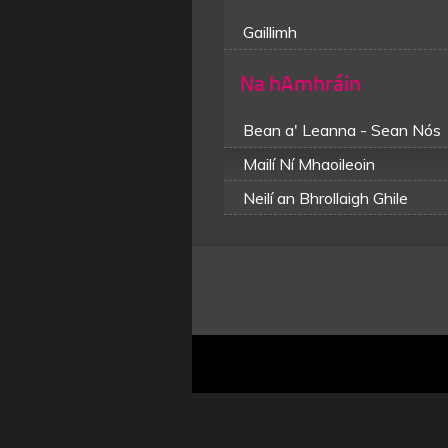
Gaillimh
Na hAmhráin
Bean a' Leanna - Sean Nós
Mailí Ní Mhaoileoin
Neilí an Bhrollaigh Ghile