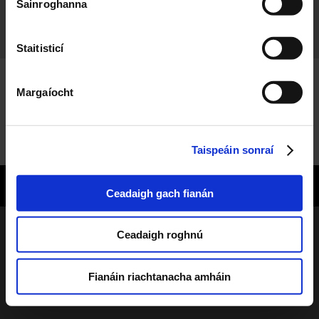
Sainroghanna
Staitisticí
Margaíocht
Taispeáin sonraí
© 2026 Copyright TG4
Ceadaigh gach fianán
Ceadaigh roghnú
Fianáin riachtanacha amháin