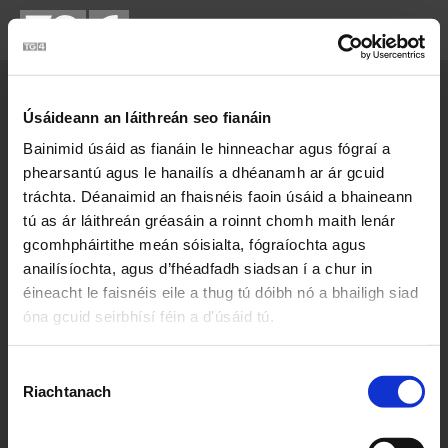
Cartlann Sean Nóis
Téamaí
Úsáideann an láithreán seo fianáin
Bainimid úsáid as fianáin le hinneachar agus fógraí a
phearsantú agus le hanailís a dhéanamh ar ár gcuid
Grá
Reiligiún
Bás
Greann
tráchta. Déanaimid an fhaisnéis faoin úsáid a bhaineann
tú as ár láithreán gréasáin a roinnt chomh maith lenár
Tírghrá
Caitheamh Aimsire
gcomhpháirtithe meán sóisialta, fógraíochta agus
anailísíochta, agus d’fhéadfadh siadsan í a chur in
Deoraíocht
Suantraí
Tragóid
éineacht le faisnéis eile a thug tú dóibh nó a bhailigh siad
Ól
Caoineadh
Samhlaíocht
óna gcuid seirbhísí féin a d'úsáid tú.
Stair
Troid
Áit
Báid
Roghnú
Riachtanach
Toilithe
Magadh
Aoir