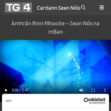
Cartlann Sean Nóis
Amhrán Rinn Mhaoile – Sean Nós na
mBan
Amhránaí