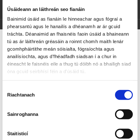
Úsáideann an láithreán seo fianáin
Úna Ní Cheannabháin
Bainimid úsáid as fianáin le hinneachar agus fógraí a
phearsantú agus le hanailís a dhéanamh ar ár gcuid
tráchta. Déanaimid an fhaisnéis faoin úsáid a bhaineann
Amhrán Rinn Mhaoile
tú as ár láithreán gréasáin a roinnt chomh maith lenár
gcomhpháirtithe meán sóisialta, fógraíochta agus
anailísíochta, agus d’fhéadfadh siadsan í a chur in
Agus scríobhfainn agus léifinn leabhra Gaeilge cé gur milis
éineacht le faisnéis eile a thug tú dóibh nó a bhailigh siad
é blas
óna gcuid seirbhísí féin a d'úsáid tú.
Is dhéanfainn céachta Gaelach a réabfadh an iomaire glas
Dhéanfainn teach téagair ar mo chéad shearc ‘s
bhréagfainn í ann
Roghnú
Ach fear eile mo thréartha níorbh fhéidir nó d’éalódh leis
Riachtanach
Toilithe
bean.
Is nár fhaigh mé bás choichín nó go gcaithfidh mé dhíom
Sainroghanna
an mí-ádh
Go mbeidh bó agam ‘gus caorach ‘s mo mhian ar an mbaile
úd thall
Staitisticí
Tá bean óg san tír seo ag goil eadrainn gach aon dara lá