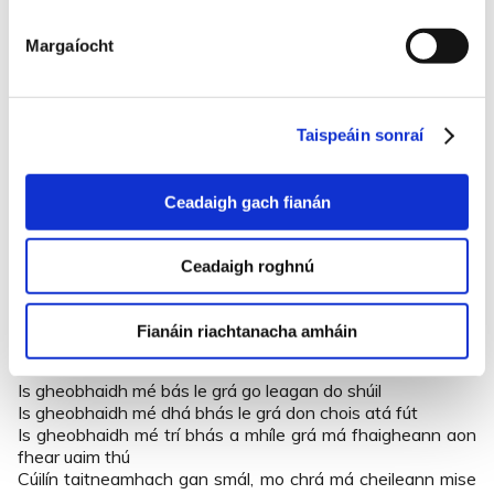
Ach nár bhfágha sí bás choichín go mbeidh sí ag
caoineadh ‘gus mise ag mo ghrá.
Margaíocht
Is tá mé i mo shuí ó d’éirigh an ghealach aréir
Cur an tine seo síos do mo mhian is dá fadú liom fhéin.
Taispeáin sonraí
A Mhuire ‘gus a Chríost nach cloíte le n-aithris mo scéal
Ta na coiligh ag glaoch ‘s Rinn Mhaoile na gcodladh ach
mé fhéin.
Ceadaigh gach fianán
‘Gus tá siad dhá rá gur tú sáilín socair i mbróig
Is tá siad dhá rá gur tú béilín deas milis na bpóg
Ceadaigh roghnú
‘Is tá siad dhá rá a mhíle grá go dtug tú dhom cúl
Ach nár fhagha siad na grásta má fhaigheann aon fhear
Fianáin riachtanacha amháin
eile uaim thú.
Is gheobhaidh mé bás le grá go leagan do shúil
Is gheobhaidh mé dhá bhás le grá don chois atá fút
Is gheobhaidh mé trí bhás a mhíle grá má fhaigheann aon
fhear uaim thú
Cúilín taitneamhach gan smál, mo chrá má cheileann mise