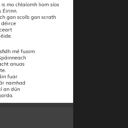
is mo chlaíomh liom síos
 Éirinn.
h gan scolb gan scrath
 déirce
gceart
 éide.
isfidh mé fuaim
 Spáinneach
acht anuas
te.
áin fuar
 ár namhad
tí an dún
garda.