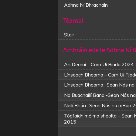
Adhna Ní Bhraonáin
Téamaí
Stair
Amhráin eile le Adhna Ní 
An Deoraí – Corn Uí Riada 2024
Línseach Bhearna – Corn Uí Ria
Línseach Bhearna -Sean Nós n
Na Buachaillí Bána -Sean Nós 
Neilí Bhán -Sean Nós na mBan 
Tógfaidh mé mo sheolta – Sean 
2015