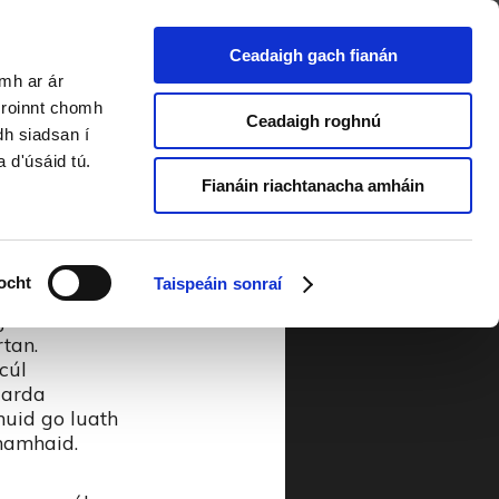
Ceadaigh gach fianán
amh ar ár
oi 35 2015
a roinnt chomh
Ceadaigh roghnú
dh siadsan í
a d'úsáid tú.
Fianáin riachtanacha amháin
ocht
Taispeáin sonraí
thair.
 go crua
tan.
gcúl
garda
muid go luath
namhaid.