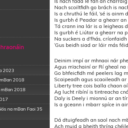
Is nach fada le fán an charrai
Nach scoiltfidh go brách is nac
Is a chruthú le fáil, ‘sé is ainm
Is gurbh é Peadar a ghearr an 
Tá crann ina lár is a leigheas 
Is gurbh é Liútar a ghearr na p
Na suckers a d’fhás, críonfaid
‘Gus beidh siad ar láir más féid
Bhraonáin
Deinim impí ar mhnaoi nár phe
Agus m’achainí ar Rí gheal na
da 2023
Go bhfeicfidh mé peelers lag m
Scaipeadh agus scaoileadh ar
a mBan 2018
Liberty tree cois balla chaon oí
na mBan 2018
Ag lucht ribíní is tintreacha c
Daly is Deely i mionnú ar an tír
2017
Is a gceann i mbarr spíce in air
Nós na mBan Faoi 35
Dá dtuigfeadh an saol nach m
Ach muid a bheith thrína chéil