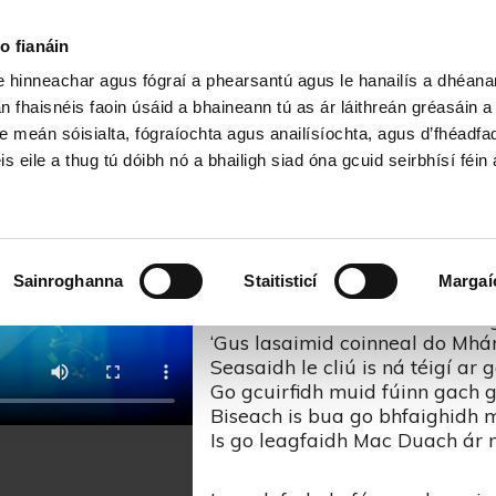
Cartlann Sean Nóis
o fianáin
le hinneachar agus fógraí a phearsantú agus le hanailís a dhéan
illí Bána -Sean Nós na mBan Fa
n fhaisnéis faoin úsáid a bhaineann tú as ár láithreán gréasáin 
e meán sóisialta, fógraíochta agus anailísíochta, agus d’fhéadfa
is eile a thug tú dóibh nó a bhailigh siad óna gcuid seirbhísí féin 
Na Buachaillí Bána
Éirígí suas ná faillígí an uair
Sainroghanna
Staitisticí
Margaí
Tá an tseachtain anois ins an lá
Go scaoiltear na duail atá fite
‘Gus lasaimid coinneal do Mhár
Seasaidh le cliú is ná téigí ar 
Go gcuirfidh muid fúinn gach 
Biseach is bua go bhfaighidh 
Is go leagfaidh Mac Duach ár 