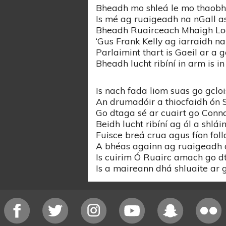
Bheadh mo shleá le mo thaobh 
Is mé ag ruaigeadh na nGall as
Bheadh Ruairceach Mhaigh Loc
‘Gus Frank Kelly ag iarraidh na
Parlaimint thart is Gaeil ar a 
Bheadh lucht ribíní in arm is in
Is nach fada liom suas go gclo
An drumadóir a thiocfaidh ón
Go dtaga sé ar cuairt go Conn
Beidh lucht ribíní ag ól a shláin
Fuisce breá crua agus fíon foll
A bhéas againn ag ruaigeadh
Is cuirim Ó Ruairc amach go d
Is a maireann dhá shluaite ar 