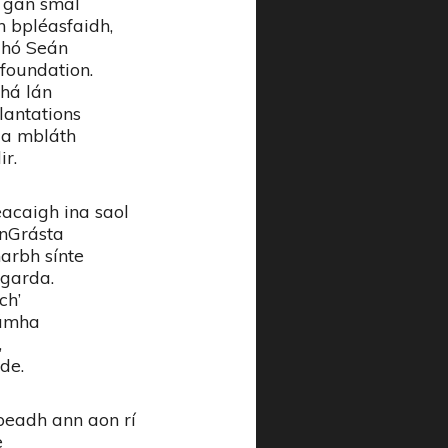
g gan smál
h bpléasfaidh,
 dhó Seán
foundation.
dhá lán
lantations
h a mbláth
ir.
acaigh ina saol
 nGrásta
arbh sínte
 garda.
ch’
námha
,
de.
beadh ann aon rí
e