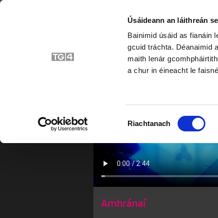
Úsáideann an láithreán se
Bainimid úsáid as fianáin 
Na Buacha
gcuid tráchta. Déanaimid a
maith lenár gcomhpháirtith
a chur in éineacht le faisné
Roghnú
Riachtanach
Toilithe
Amhránaí