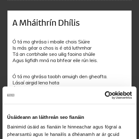
A Mháithrín Dhílis
Ó tá mo ghrása i mbaile chois Siúire
Is más géar a chos is é atá luthmhar
Tá an corrbhaile seo uilig faoina shúile
Agus ligfidh mná na bhfear eile rún leis.
Ó tá mo ghrása taobh amuigh den gheafta.
Lásaí airgid lena hata
É ag ól fíona as cupaí geala
‘Gus a Rí dá bhféadfainn go mbeinn in aice leis
Ó gheall tú domhsa ní ba dhoiligh duit
Úsáideann an láithreán seo fianáin
Loingis óir fá chrannaibh airgid
Dhá bhaile dhéag de bhailte margaidh
Bainimid úsáid as fianáin le hinneachar agus fógraí a
Agus cúirt gheal ghlégeal ar thaobh an Eargail
phearsantú agus le hanailís a dhéanamh ar ár gcuid