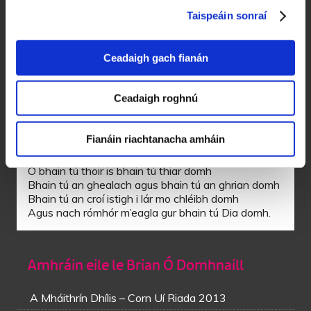
A ghrá is a ghrá ó, ná tréig do leannán
Taispeáin sonraí
Ná pós bean ghránna mar gheall ar eallach
Nó is beag an poll a bhfuigeadh ann beara
Arú tá muid óg agus dhéanfaidh muid soláthar.
Ceadaigh gach fianán
Tá mo ghrása ar thóin an Lagain
Ceadaigh roghnú
Is is gile a thaobh ná aol ar chaisleán
Is glaise a shúil ná driúcht an Aibreáin
Is tá boladh na n-úllaí go húr ar a anáil.
Fianáin riachtanacha amháin
Ó bhain tú thoir is bhain tú thiar domh
Bhain tú an ghealach agus bhain tú an ghrian domh
Bhain tú an croí istigh i lár mo chléibh domh
Agus nach rómhór m’eagla gur bhain tú Dia domh.
Amhráin eile le Brian Ó Domhnaill
A Mháithrín Dhílis – Corn Uí Riada 2013