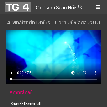
Cartlann Sean Nóis
A Mháithrín Dhílis – Corn Uí Riada 2013
Amhránaí
Brian Ó Domhnaill