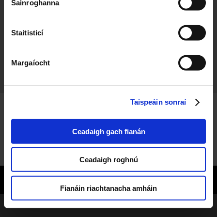
Sainroghanna
Staitisticí
Na hAmhráin
Sliabh Liag - Sean Nós na bhFear 2025
Margaíocht
Taispeáin sonraí
Ceadaigh gach fianán
Ceadaigh roghnú
© 2026 Copyright TG4
Fianáin riachtanacha amháin