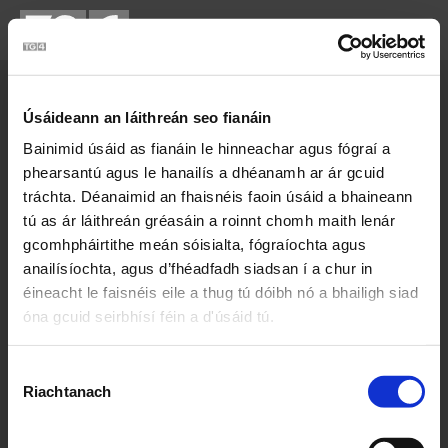
Cartlann Sean Nóis
Úsáideann an láithreán seo fianáin
Bainimid úsáid as fianáin le hinneachar agus fógraí a
phearsantú agus le hanailís a dhéanamh ar ár gcuid
tráchta. Déanaimid an fhaisnéis faoin úsáid a bhaineann
tú as ár láithreán gréasáin a roinnt chomh maith lenár
gcomhpháirtithe meán sóisialta, fógraíochta agus
anailísíochta, agus d’fhéadfadh siadsan í a chur in
éineacht le faisnéis eile a thug tú dóibh nó a bhailigh siad
óna gcuid seirbhísí féin a d'úsáid tú.
Connor Ó Gallachóir
Roghnú
Riachtanach
Toilithe
Ceantar