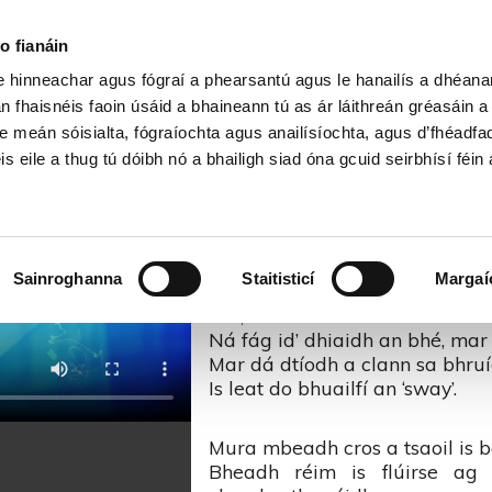
Cartlann Sean Nóis
o fianáin
le hinneachar agus fógraí a phearsantú agus le hanailís a dhéan
n Búrcach – Amhráin is Ansa Li
n fhaisnéis faoin úsáid a bhaineann tú as ár láithreán gréasáin 
e meán sóisialta, fógraíochta agus anailísíochta, agus d’fhéadfa
is eile a thug tú dóibh nó a bhailigh siad óna gcuid seirbhísí féin 
An Búrcach
A Bhúrcaigh bhuí on gCéim, mar
Sainroghanna
Staitisticí
Margaí
Ó fill thar n-ais is beir leat
réir,
Ná fág id’ dhiaidh an bhé, mar
Mar dá dtíodh a clann sa bhruío
Is leat do bhuailfí an ‘sway’.
Mura mbeadh cros a tsaoil is bá
Bheadh réim is flúirse ag