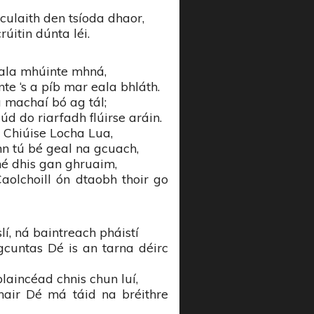
culaith den tsíoda dhaor,
úitin dúnta léi.
 eala mhúinte mhná,
te ‘s a píb mar eala bhláth.
a machaí bó ag tál;
d do riarfadh flúirse aráin.
 Chiúise Locha Lua,
nn tú bé geal na gcuach,
hé dhis gan ghruaim,
aolchoill ón dtaobh thoir go
lí, ná baintreach pháistí
gcuntas Dé is an tarna déirc
blaincéad chnis chun luí,
hair Dé má táid na bréithre