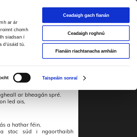
Ceadaigh gach fianán
amh ar ár
om
a roinnt chomh
Ceadaigh roghnú
dh siadsan í
a d'úsáid tú.
Fianáin riachtanacha amháin
 a dtéann an fia chun strae,
ocht
Taispeáin sonraí
 bean do dhéanfadh beart dod
 gheall ar bheagán spré.
n led ais,
s a hathar féin,
 a stoc súd i ngaorthaibh