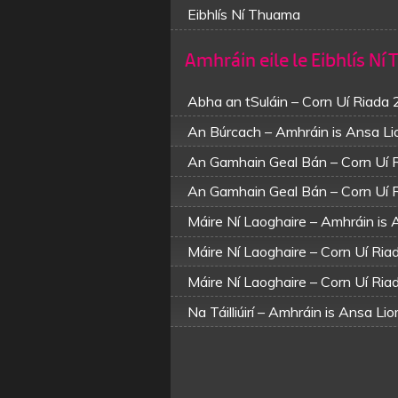
Eibhlís Ní Thuama
Amhráin eile le Eibhlís N
Abha an tSuláin – Corn Uí Riada
An Búrcach – Amhráin is Ansa L
An Gamhain Geal Bán – Corn Uí 
An Gamhain Geal Bán – Corn Uí 
Máire Ní Laoghaire – Amhráin is
Máire Ní Laoghaire – Corn Uí Ri
Máire Ní Laoghaire – Corn Uí Ri
Na Táilliúirí – Amhráin is Ansa Li