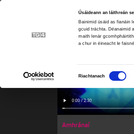
Úsáideann an láithreán se
Bainimid úsáid as fianáin 
A
gcuid tráchta. Déanaimid a
maith lenár gcomhpháirtith
a chur in éineacht le faisné
Roghnú
Riachtanach
Toilithe
Amhránaí