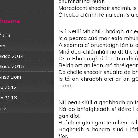
chumhartha réidh
Marcaíocht shochair shéimh, is 
Ó leaba clúimh fé na cum ‘s a cr
í Thuama
‘S í Neillí Mhichíl Chnáigh, an
 2013
Is a pearsa súd mar eala mhúin
A seomra a’ brúchtaigh lán is 
iom
Mná dea-chlúmháil na dtithe siú
Riada 2014
Ó’s a Bhúrcaigh úd a dtuaidh ó
Beidh ort an léan má thréigea
Riada 2015
Do chéile shocair shuairc de b
 Ansa Liom
Is tá an chraobh aici ar an gC
cuan.
ada 2012
ada 2016
Níl bean siúil a ghabhadh an ts
om 2
Ná go bhfaigheadh sí déirc i 
gan díol,
Bráithlín glan gan teimheal is 
Raghaidh a hanam siúd i lát
fíor.