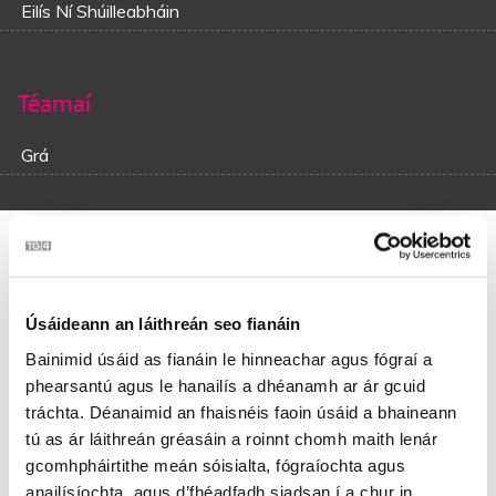
Eilís Ní Shúilleabháin
Téamaí
Grá
Bríde Ní Scannláin
Do casadh mé síos go dtí an Town Hall, ag amharc im’
Úsáideann an láithreán seo fianáin
thimpeall le ceann ard,
Bainimid úsáid as fianáin le hinneachar agus fógraí a
Mar bhí fógraí breacaithe ar gach falla ‘gus claí ann, go
phearsantú agus le hanailís a dhéanamh ar ár gcuid
mbeadh pictiúirí istoíche le taispeáint.
Do bhreathnaíos go cruinn ar an ofráil, ar chairt a bhí líonta
tráchta. Déanaimid an fhaisnéis faoin úsáid a bhaineann
de dhrongáin,
tú as ár láithreán gréasáin a roinnt chomh maith lenár
Isteach tríd an halla bhí sreanga acu fíte ‘s gach éinne ar a
gcomhpháirtithe meán sóisialta, fógraíochta agus
dhícheall a’ stúáil.
anailísíochta, agus d’fhéadfadh siadsan í a chur in