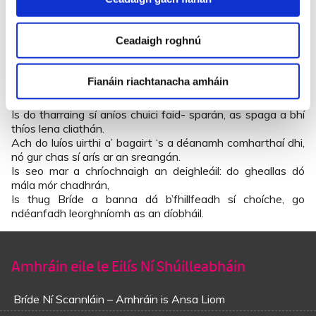
Mar sé an duine seo im’ aice a d’fhadaigh an ghríosach, ní
mise a bheidh thíos leis a’ ndóiteán.
Is ní gá dhuit an maíomh as do chadhráin, seana spairt
Ceadaigh roghnú
aoiligh is móin bhán,
Ní fíor san, a chailligh, ach smiorcalach chiardhubh, a
cheannaíos ó Sheán Mhaidhc Uí Chríodáin.
Fianáin riachtanacha amháin
Is do tharraing sí aníos chuici faid- sparán, as spaga a bhí
thíos lena cliathán.
Ach do luíos uirthi a’ bagairt ‘s a déanamh comharthaí dhi,
nó gur chas sí arís ar an sreangán.
Is seo mar a chríochnaigh an deighleáil: do gheallas dó
mála mór chadhrán,
Is thug Bríde a banna dá b’fhillfeadh sí choíche, go
ndéanfadh leorghníomh as an díobháil.
Amhráin eile le Eilís Ní Shúilleabháin
Bríde Ní Scannláin – Amhráin is Ansa Liom