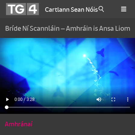
Cartlann Sean Nóis
Bríde Ní Scannláin – Amhráin is Ansa Liom
Amhránaí