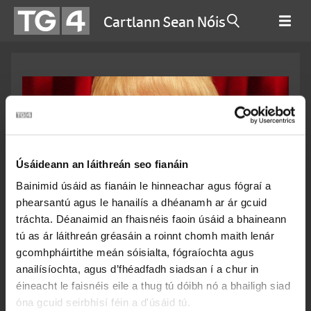
Cartlann Sean Nóis
Úsáideann an láithreán seo fianáin
Bainimid úsáid as fianáin le hinneachar agus fógraí a
phearsantú agus le hanailís a dhéanamh ar ár gcuid
tráchta. Déanaimid an fhaisnéis faoin úsáid a bhaineann
Gearóidín Breathnach
tú as ár láithreán gréasáin a roinnt chomh maith lenár
gcomhpháirtithe meán sóisialta, fógraíochta agus
anailísíochta, agus d’fhéadfadh siadsan í a chur in
Ceantar
éineacht le faisnéis eile a thug tú dóibh nó a bhailigh siad
óna gcuid seirbhísí féin a d'úsáid tú.