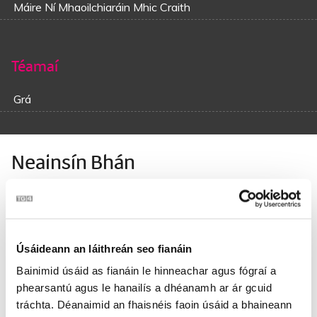
Máire Ní Mhaoilchiaráin Mhic Craith
Téamaí
Grá
Neainsín Bhán
Is a Neainsín Bhán, cé’s ansa leat fear eile nó mé fhéin
Is a Neainsín a dtug mé fancy dhuit i dtosach ar mhná an
tsaoil
Mar shíl mé go mba bhréacha thú ná bean ar bith sa saol
Úsáideann an láithreán seo fianáin
Smid chainte ná raibh i gceann an té nach molfadh leatsa
Bainimid úsáid as fianáin le hinneachar agus fógraí a
mé.
phearsantú agus le hanailís a dhéanamh ar ár gcuid
tráchta. Déanaimid an fhaisnéis faoin úsáid a bhaineann
Má théann tú chun an aonaigh tabhair an chaora leat is a’