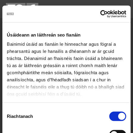
Cartlann Sean Nóis
Úsáideann an láithreán seo fianáin
Bainimid úsáid as fianáin le hinneachar agus fógraí a
phearsantú agus le hanailís a dhéanamh ar ár gcuid
tráchta. Déanaimid an fhaisnéis faoin úsáid a bhaineann
tú as ár láithreán gréasáin a roinnt chomh maith lenár
gcomhpháirtithe meán sóisialta, fógraíochta agus
anailísíochta, agus d’fhéadfadh siadsan í a chur in
éineacht le faisnéis eile a thug tú dóibh nó a bhailigh siad
óna gcuid seirbhísí féin a d'úsáid tú.
Máirtín Ó Meachair
Roghnú
Riachtanach
Toilithe
Ceantar