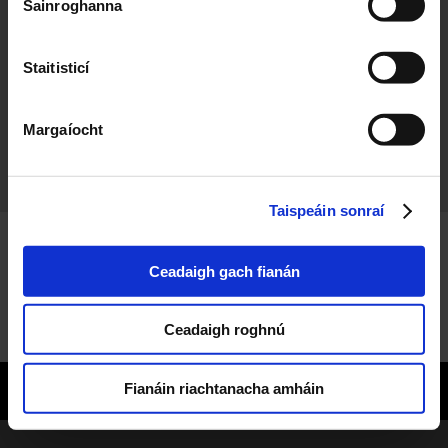
Sainroghanna
Gaillimh
Staitisticí
Na hAmhráin
Margaíocht
Ceaite an Chúil Chraobhaigh
Taispeáin sonraí
Ceadaigh gach fianán
Ceadaigh roghnú
Fianáin riachtanacha amháin
© 2026 Copyright TG4