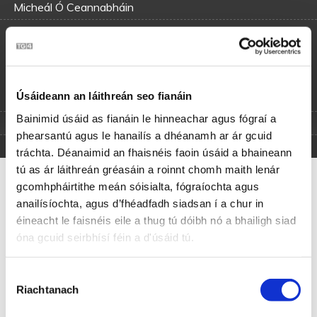
Micheál Ó Ceannabháin
Téamaí
Úsáideann an láithreán seo fianáin
Grá
Bainimid úsáid as fianáin le hinneachar agus fógraí a
Tírghrá
phearsantú agus le hanailís a dhéanamh ar ár gcuid
tráchta. Déanaimid an fhaisnéis faoin úsáid a bhaineann
tú as ár láithreán gréasáin a roinnt chomh maith lenár
Róisín Dubh
gcomhpháirtithe meán sóisialta, fógraíochta agus
anailísíochta, agus d’fhéadfadh siadsan í a chur in
éineacht le faisnéis eile a thug tú dóibh nó a bhailigh siad
Nach fada an réim a thug mé fhéin liom ó inné go inniu
óna gcuid seirbhísí féin a d'úsáid tú.
Trasna sléibhte i mo chadhain aonraic ‘s ní raibh aon
neach liom
Loch Éirne chaith mé go léim í cé go mba ard a bhí an sruth
Roghnú
Is tá m’anam gléigeal ligthe i léig a’am le mo Róisín Dubh.
Riachtanach
Toilithe