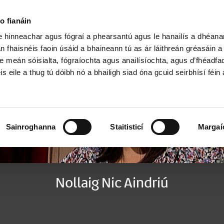
Cartlann Sean Nóis
o fianáin
le hinneachar agus fógraí a phearsantú agus le hanailís a dhéan
n fhaisnéis faoin úsáid a bhaineann tú as ár láithreán gréasáin 
e meán sóisialta, fógraíochta agus anailísíochta, agus d’fhéadfa
is eile a thug tú dóibh nó a bhailigh siad óna gcuid seirbhísí féin 
Sainroghanna
Staitisticí
Margaí
Nollaig Nic Aindriú