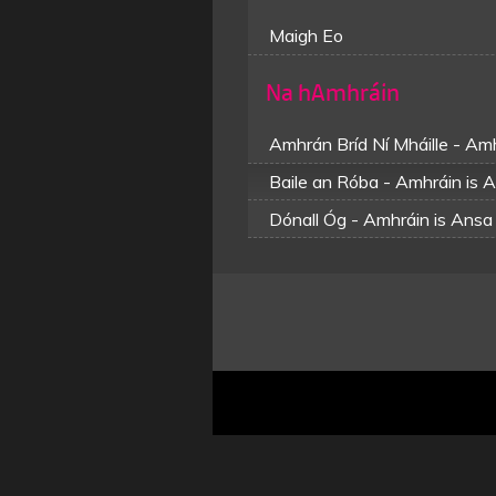
Maigh Eo
Na hAmhráin
Amhrán Bríd Ní Mháille - Am
Baile an Róba - Amhráin is 
Dónall Óg - Amhráin is Ansa