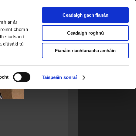
Ceadaigh gach fianán
amh ar ár
a roinnt chomh
Ceadaigh roghnú
dh siadsan í
a d'úsáid tú.
Fianáin riachtanacha amháin
ocht
Taispeáin sonraí