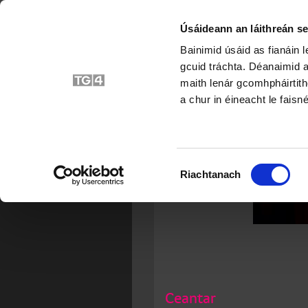
Úsáideann an láithreán se
Bainimid úsáid as fianáin 
gcuid tráchta. Déanaimid a
maith lenár gcomhpháirtith
a chur in éineacht le faisné
Roghnú
Riachtanach
Toilithe
Ceantar