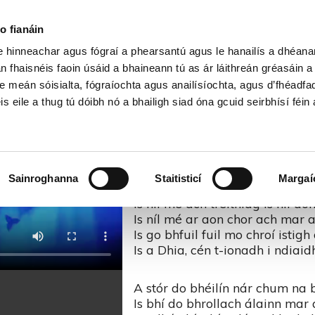
Cartlann Sean Nóis
o fianáin
le hinneachar agus fógraí a phearsantú agus le hanailís a dhéan
Sail Óg Rua – Corn Uí Riada 201
n fhaisnéis faoin úsáid a bhaineann tú as ár láithreán gréasáin 
e meán sóisialta, fógraíochta agus anailísíochta, agus d’fhéadfa
is eile a thug tú dóibh nó a bhailigh siad óna gcuid seirbhísí féin 
Nach mise an trua Mhuire ag g
Ag gol is a gárthaíl is ag déa
Ag oiliúint mo leanbh ar bhac
Is gan fiú braon bainne agam 
Sainroghanna
Staitisticí
Margaí
Is níl mé ach tréithlag is níl
Is níl mé ar aon chor ach mar 
Is go bhfuil fuil mo chroí isti
Is a Dhia, cén t-ionadh i ndiai
A stór do bhéilín nár chum na
Is bhí do bhrollach álainn mar