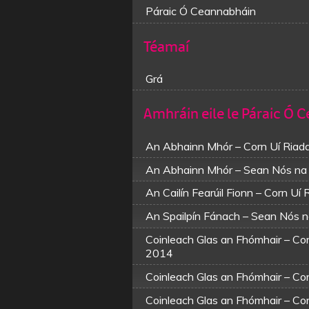
Páraic Ó Ceannabháin
Téamaí
Grá
Amhráin eile le Páraic Ó 
An Abhainn Mhór – Corn Uí Riad
An Abhainn Mhór – Sean Nós na
An Cailín Fearúil Fionn – Corn Uí
An Spailpín Fánach – Sean Nós 
Coinleach Glas an Fhómhair – C
2014
Coinleach Glas an Fhómhair – Co
Coinleach Glas an Fhómhair – Co