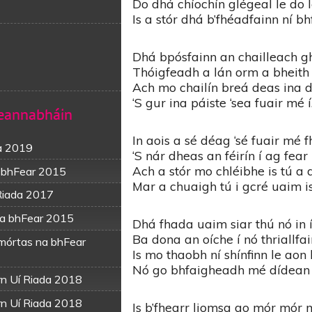
Do dhá chíochín glégeal le do
Is a stór dhá b’fhéadfainn ní b
Dhá bpósfainn an chailleach 
Thóigfeadh a lán orm a bheith 
Ach mo chailín breá deas ina 
‘S gur ina páiste ‘sea fuair mé í
Ceannabháin
In aois a sé déag ‘sé fuair mé fh
a 2019
‘S nár dheas an féirín í ag fear l
Ach a stór mo chléibhe is tú a 
 bhFear 2015
Mar a chuaigh tú i gcré uaim is 
 Riada 2017
na bhFear 2015
Dhá fhada uaim siar thú nó in í
Ba dona an oíche í nó thriallfa
omórtas na bhFear
Is mo thaobh ní shínfinn le aon
Nó go bhfaigheadh mé dídean 
rn Uí Riada 2018
rn Uí Riada 2018
Is b’fhearr liomsa go mór mór 