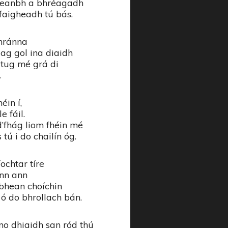
 leanbh a bhréagadh
hfaigheadh tú bás.
ghránna
ag gol ina diaidh
dtug mé grá di
.
éin í,
e fáil.
d’fhág liom fhéin mé
tú i do chailín óg.
ochtar tíre
inn ann
 bhean choíchin
ó do bhrollach bán.
mo dhiaidh san ród thú