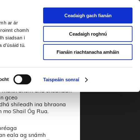
Ceadaigh gach fianán
amh ar ár
6
a roinnt chomh
Ceadaigh roghnú
dh siadsan í
a d'úsáid tú.
oil Carraigín an Fhásaigh,
Fianáin riachtanacha amháin
namh bróin
án mo láimhe,
a bhéarfainn dhó.
ocht
Taispeáin sonraí
 aon maith dhom dhá shéanadh
an gceo
gh dhá shileadh ina bhraona
dh mo Shail Óg Rua.
 bréaga
 an eala ag snámh