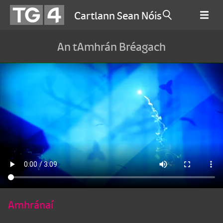
Cartlann Sean Nóis
An tAmhrán Bréagach
Amhránaí