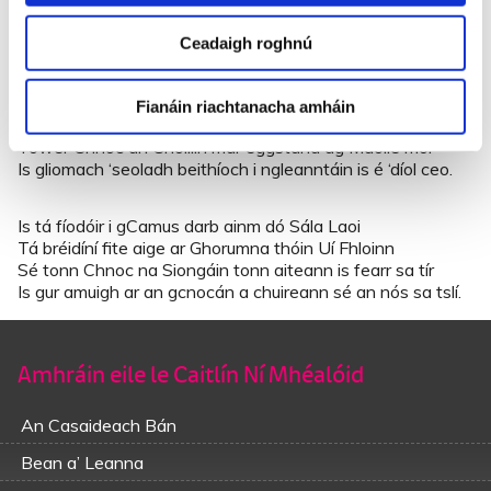
An fheamainn a baineadh faoi Shamhain ar ar mhín na
ngabhar
Ceadaigh roghnú
Is bhí eascann le waigín á tarraingt go barr na habhann.
Is deir Oileán Mhic Dara go bhfaca sé iontas mór,
Fianáin riachtanacha amháin
Ó caora ar leathchois is maide aige ag seoladh bó,
Tower Chnoc an Choillín mar eggstand ag Maoile mór
Is gliomach ‘seoladh beithíoch i ngleanntáin is é ‘díol ceo.
Is tá fíodóir i gCamus darb ainm dó Sála Laoi
Tá bréidíní fite aige ar Ghorumna thóin Uí Fhloinn
Sé tonn Chnoc na Siongáin tonn aiteann is fearr sa tír
Is gur amuigh ar an gcnocán a chuireann sé an nós sa tslí.
Amhráin eile le Caitlín Ní Mhéalóid
An Casaideach Bán
Bean a’ Leanna