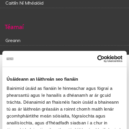
Caitlín Ní Mhéalóid
Téamaí
Greann
An tAmhrán Bréagach
Úsáideann an láithreán seo fianáin
Céard déarfá le Gaillimh a bhuail challenge ar Chontae an
Bainimid úsáid as fianáin le hinneachar agus fógraí a
Chláir,
‘S céard déarfá le Garumna a casadh ‘na fhear fianaise
phearsantú agus le hanailís a dhéanamh ar ár gcuid
ann,
tráchta. Déanaimid an fhaisnéis faoin úsáid a bhaineann
Tá Sceirde is Dún Godail sna sodair ag tíocht le cóir,
tú as ár láithreán gréasáin a roinnt chomh maith lenár
Is mura stopadh an Bhreachlainn iad réabfaidh siad Árainn
gcomhpháirtithe meán sóisialta, fógraíochta agus
Mhór.
anailísíochta, agus d’fhéadfadh siadsan í a chur in