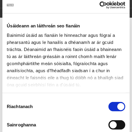
Caitlín Ní Mhéalóid
Píopa Ainde Mhóir
Úsáideann an láithreán seo fianáin
Bainimid úsáid as fianáin le hinneachar agus fógraí a
phearsantú agus le hanailís a dhéanamh ar ár gcuid
Óra ‘s bhí mé oíche thiar i dTír a’ Fhia is mé ag tíocht ó
tráchta. Déanaimid an fhaisnéis faoin úsáid a bhaineann
cheol,
tú as ár láithreán gréasáin a roinnt chomh maith lenár
Chruinnigh an ceo i mo thimpeall ‘s níor léir dom aon tsórt,
gcomhpháirtithe meán sóisialta, fógraíochta agus
Thabharfainn lán an Bhíobla gur tornóg a bhí ar an
gcaolach
anailísíochta, agus d’fhéadfadh siadsan í a chur in
Leis an deatach a bhí os mo chionnsa ag píopa Ainde
éineacht le faisnéis eile a thug tú dóibh nó a bhailigh siad
Mhóir!
óna gcuid seirbhísí féin a d'úsáid tú.
Mo bheannachtsa le gaoth agat síos, a Ainde Mhóir,
Roghnú
Do mhac go dtige in inmhe ‘gus lao go raibh ag do bhó,
Riachtanach
Toilithe
Mar is tusa rinne an píopa ba fairsinge a bhí sa tír seo
Is ní chaithfear ráithe an gheimhridh nó go ndéanfaidh mé
dhi spóirt!
Sainroghanna