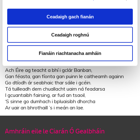
Do bhain mé fhéin ó go séimh mo hata dhíom
Ó anuas dhem bhaithis le barr mo mhéar
D’fhiafraíos arís go caoin den ainnir úd
Ceadaigh gach fianán
Dén taobh den chathair ’nár seoladh mé.
An tú Pallas nó Athena nó an Dídó t’ainmse
Nó an tú Clíodhna Brí ó thír na tairngre?
Ceadaigh roghnú
Nó an tú ainnir thar toinn le’r chloíodh na dragaim léi,
D’fhúig mílte marbh dá grá ’s dá scéimh?
Fianáin riachtanacha amháin
Ní héinne den bhuíon sin mé id’ laoi do chanais-se
Ach Éire ag teacht a bhí i gclár Banban,
Gan féasta, gan fíonta gan puinn le caitheamh againn
Go dtíodh ár seabhaic thar sáile i gcéin.
Tá tuilleadh dem chuallacht uaim ná feadarsa
I gcuantaibh fairsing, ar fud an tsaoil,
‘S sinne go dumhach i bpluaisibh dhorcha
Ar uair an bhrothaill ’s i meán an lae.
Amhráin eile le Ciarán Ó Gealbháin