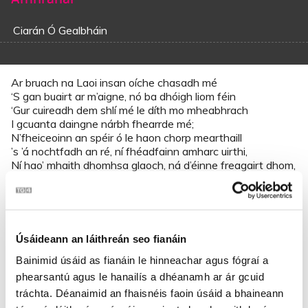
Ciarán Ó Gealbháin
Ar bruach na Laoi insan oíche chasadh mé
‘S gan buairt ar m’aigne, nó ba dhóigh liom féin
‘Gur cuireadh dem shlí mé le díth mo mheabhrach
I gcuanta daingne nárbh fhearrde mé;
N’fheiceoinn an spéir ó le haon chorp mearthaill
’s ’á nochtfadh an ré, ní fhéadfainn amharc uirthi,
Ní hao’ mhaith dhomhsa glaoch, ná d’éinne freagairt dhom,
Age fuaim gach caise ’gus gárthaibh éan.
Do shuíos-sa síos ó go scíosmhar, atuirseach,
’S gan súil le casadh ’gam go dtí fáinne an lae
Úsáideann an láithreán seo fianáin
Fé tharr thoir dhraighiní bhí fillte ceartaithe
‘S gan d’áras leapan le fáil nach é.
Bainimid úsáid as fianáin le hinneachar agus fógraí a
Bhí géanna ar linn ann, míolta ’s mearaphoic,
phearsantú agus le hanailís a dhéanamh ar ár gcuid
Ó éisc ag tíocht de dhroim gach caise acu;
tráchta. Déanaimid an fhaisnéis faoin úsáid a bhaineann
Bhí naoscaigh faoilinn ’s sgeimheal de lachanaibh