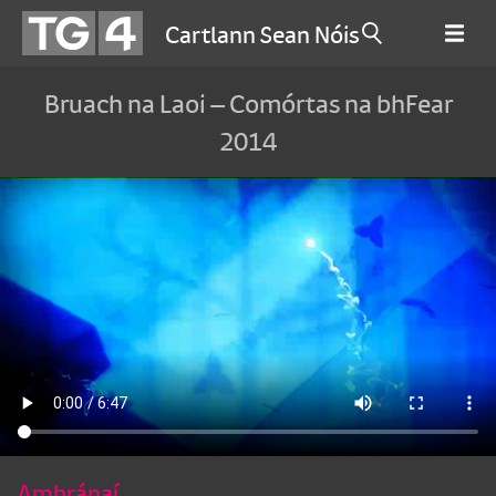
Cartlann Sean Nóis
Bruach na Laoi – Comórtas na bhFear
2014
Amhránaí