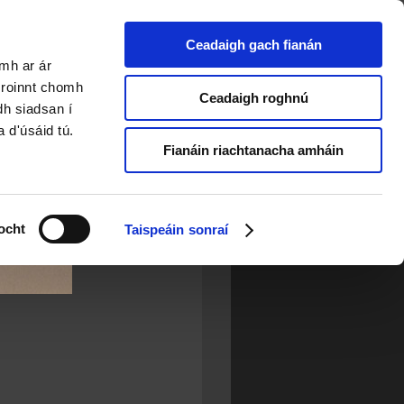
Ceadaigh gach fianán
amh ar ár
a roinnt chomh
Ceadaigh roghnú
dh siadsan í
a d'úsáid tú.
Fianáin riachtanacha amháin
ocht
Taispeáin sonraí