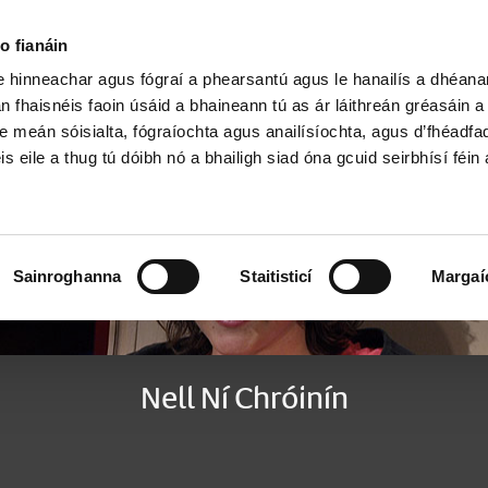
Cartlann Sean Nóis
o fianáin
le hinneachar agus fógraí a phearsantú agus le hanailís a dhéan
n fhaisnéis faoin úsáid a bhaineann tú as ár láithreán gréasáin 
e meán sóisialta, fógraíochta agus anailísíochta, agus d’fhéadfa
is eile a thug tú dóibh nó a bhailigh siad óna gcuid seirbhísí féin 
Sainroghanna
Staitisticí
Margaí
Nell Ní Chróinín