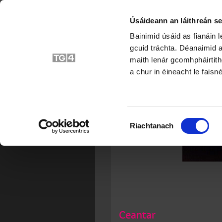
Úsáideann an láithreán se
Bainimid úsáid as fianáin 
gcuid tráchta. Déanaimid a
maith lenár gcomhpháirtith
a chur in éineacht le faisné
Roghnú
Riachtanach
Toilithe
Ceantar