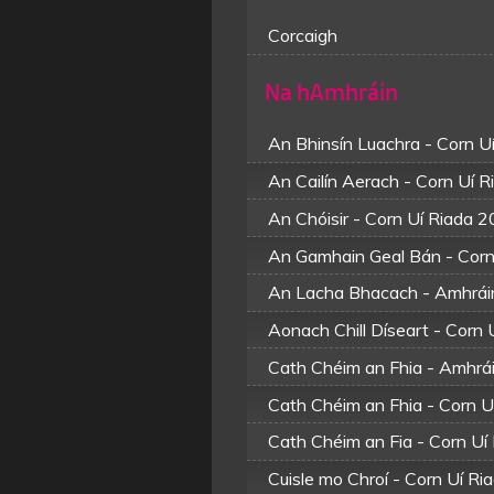
Corcaigh
Na hAmhráin
An Bhinsín Luachra - Corn U
An Cailín Aerach - Corn Uí 
An Chóisir - Corn Uí Riada 
An Gamhain Geal Bán - Corn
An Lacha Bhacach - Amhráin
Aonach Chill Díseart - Corn
Cath Chéim an Fhia - Amhrái
Cath Chéim an Fhia - Corn 
Cath Chéim an Fia - Corn Uí
Cuisle mo Chroí - Corn Uí R