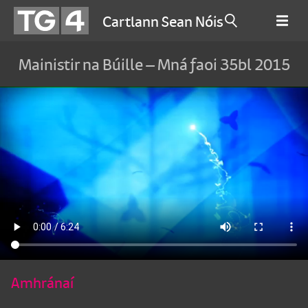
Cartlann Sean Nóis
Mainistir na Búille – Mná faoi 35bl 2015
Amhránaí