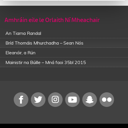
Amhráin eile le Orlaith Ní Mheachair
An Tiarna Randal
Bríd Thomáis Mhurchadha – Sean Nós
Eleanóir, a Rún
Mainistir na Búille – Mná faoi 35bl 2015