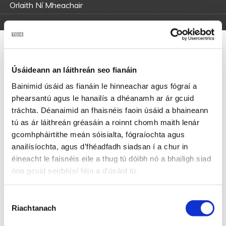
Orlaith Ní Mheachair
Mainistir na Búille – Mná faoi 35bl
2015
Úsáideann an láithreán seo fianáin
Bainimid úsáid as fianáin le hinneachar agus fógraí a
phearsantú agus le hanailís a dhéanamh ar ár gcuid
‘Gus chaith mé seacht seachtainí i Mainistir na Búille
tráchta. Déanaimid an fhaisnéis faoin úsáid a bhaineann
Ar mo luí dhom ar mo leaba, ní mo chodladh ach i mo
dhúiseacht,
tú as ár láithreán gréasáin a roinnt chomh maith lenár
Ag súil leat chuile leathuair go dtabharfá an sagart faoi rún
gcomhpháirtithe meán sóisialta, fógraíochta agus
leat,
anailísíochta, agus d’fhéadfadh siadsan í a chur in
Óra, bhí tú do mo mhealladh nó gur chaill mé mo chliú leat.
éineacht le faisnéis eile a thug tú dóibh nó a bhailigh siad
óna gcuid seirbhísí féin a d'úsáid tú.
Chuaigh mo mhuintir go Baile an Róba ag fáil mo chónra á
déanamh
Roghnú
Is chuaigh an chuid eile acu go Coillte Eochaill i baint mo
Riachtanach
chróchair de bharr géaga,
Toilithe
Is tá súil le Rí na Glóire agam go bhfuileadar uilig bréagach,