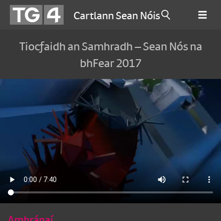
Cartlann Sean Nóis
Tiocfaidh an Samhradh – Sean Nós na
bhFear 2017
Amhránaí