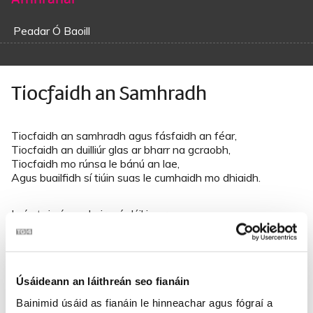
Peadar Ó Baoill
Tiocfaidh an Samhradh
Tiocfaidh an samhradh agus fásfaidh an féar,
Tiocfaidh an duilliúr glas ar bharr na gcraobh,
Tiocfaidh mo rúnsa le bánú an lae,
Agus buailfidh sí tiúin suas le cumhaidh mo dhiaidh.
Is óg ‘s is óg a chuir mé dúil i ngreann,
Agus dhéanfainn súgradh le mo rún ar ball.
Níl baile cuain ar bith dá ngluaisfinn ann
Nach bhfaighinn maighdean óg dheas ar bhuidéal rum.
Úsáideann an láithreán seo fianáin
Arú spleoid ar an fharraige, mar sí atá mór,
Bainimid úsáid as fianáin le hinneachar agus fógraí a
‘Sí atá ag dul idir mé is mo mhíle stór;