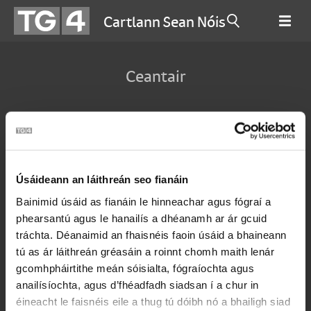
Cartlann Sean Nóis
Ceantair
Úsáideann an láithreán seo fianáin
Bainimid úsáid as fianáin le hinneachar agus fógraí a
phearsantú agus le hanailís a dhéanamh ar ár gcuid
tráchta. Déanaimid an fhaisnéis faoin úsáid a bhaineann
tú as ár láithreán gréasáin a roinnt chomh maith lenár
gcomhpháirtithe meán sóisialta, fógraíochta agus
anailísíochta, agus d’fhéadfadh siadsan í a chur in
éineacht le faisnéis eile a thug tú dóibh nó a bhailigh siad