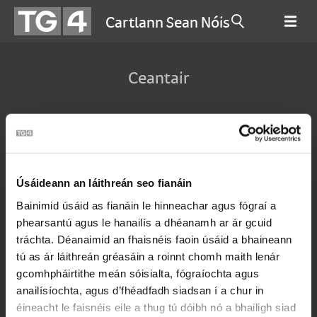
Cartlann Sean Nóis
Ceantair
Úsáideann an láithreán seo fianáin
Bainimid úsáid as fianáin le hinneachar agus fógraí a
phearsantú agus le hanailís a dhéanamh ar ár gcuid
tráchta. Déanaimid an fhaisnéis faoin úsáid a bhaineann
tú as ár láithreán gréasáin a roinnt chomh maith lenár
gcomhpháirtithe meán sóisialta, fógraíochta agus
anailísíochta, agus d’fhéadfadh siadsan í a chur in
éineacht le faisnéis eile a thug tú dóibh nó a bhailigh siad