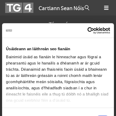
Cartlann Sean Nóis
Téamaí
Grá
Reiligiún
Bás
Greann
Úsáideann an láithreán seo fianáin
Bainimid úsáid as fianáin le hinneachar agus fógraí a
Tírghrá
Caitheamh Aimsire
phearsantú agus le hanailís a dhéanamh ar ár gcuid
tráchta. Déanaimid an fhaisnéis faoin úsáid a bhaineann
Deoraíocht
Suantraí
Tragóid
tú as ár láithreán gréasáin a roinnt chomh maith lenár
Ól
Caoineadh
Samhlaíocht
gcomhpháirtithe meán sóisialta, fógraíochta agus
anailísíochta, agus d’fhéadfadh siadsan í a chur in
Stair
Troid
Áit
Báid
éineacht le faisnéis eile a thug tú dóibh nó a bhailigh siad
óna gcuid seirbhísí féin a d'úsáid tú.
Magadh
Aoir
Roghnú