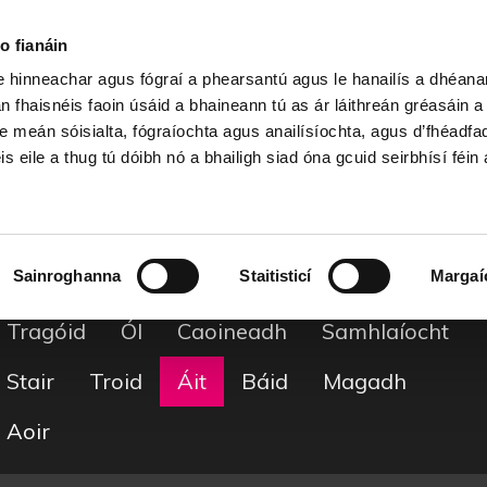
Cartlann Sean Nóis
o fianáin
le hinneachar agus fógraí a phearsantú agus le hanailís a dhéan
n fhaisnéis faoin úsáid a bhaineann tú as ár láithreán gréasáin 
Téamaí
e meán sóisialta, fógraíochta agus anailísíochta, agus d’fhéadfa
is eile a thug tú dóibh nó a bhailigh siad óna gcuid seirbhísí féin 
Grá
Reiligiún
Bás
Greann
Tírghrá
Sainroghanna
Staitisticí
Margaí
Caitheamh Aimsire
Deoraíocht
Suantraí
Tragóid
Ól
Caoineadh
Samhlaíocht
Stair
Troid
Áit
Báid
Magadh
Aoir