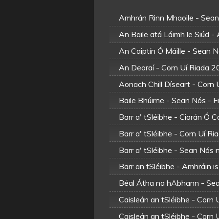
Amhrán Rinn Mhaoile - Sea
An Baile atá Láimh le Siúd -
An Caiptín Ó Máille - Sean 
An Deoraí - Corn Uí Riada 
Aonach Chill Díseart - Corn 
Baile Bhúirne - Sean Nós - 
Barr a' tSléibhe - Ciarán Ó
Barr a' tSléibhe - Corn Uí R
Barr a' tSléibhe - Sean Nós
Barr an tSléibhe - Amhráin i
Béal Átha na hAbhann - Sea
Caisleán an tSléibhe - Corn
Caisleán an tSléibhe - Corn 