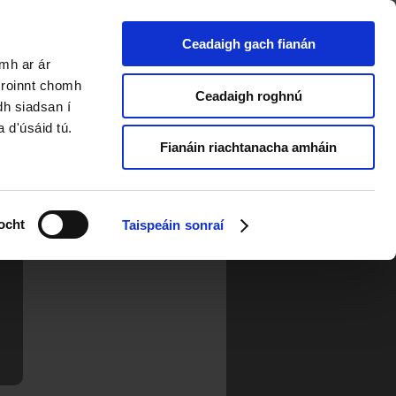
Ceadaigh gach fianán
amh ar ár
a roinnt chomh
Ceadaigh roghnú
dh siadsan í
a d'úsáid tú.
Fianáin riachtanacha amháin
ocht
Taispeáin sonraí