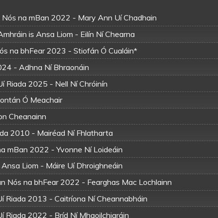
n Nós na mBan 2022 - Mary Ann Uí Chadhain
 Amhráin is Ansa Liom - Eilín Ní Chearna
Nós na bhFear 2023 - Stiofán Ó Cualáin*
2024 - Adhna Ní Bhraonáin
Uí Riada 2025 - Nell Ní Chróinín
Fiontán Ó Meachair
 Con Cheanainn
iada 2010 - Mairéad Ní Fhlatharta
 na mBan 2022 - Yvonne Ní Loideáin
s Ansa Liom - Máire Uí Dhroighneáin
n Nós na bhFear 2022 - Fearghas Mac Lochlainn
 Uí Riada 2013 - Caitríona Ní Cheannabháin
Uí Riada 2022 - Bríd Ní Mhaoilchiaráin