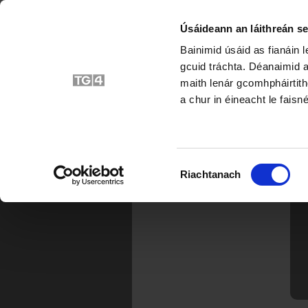
Úsáideann an láithreán se
Bainimid úsáid as fianáin 
gcuid tráchta. Déanaimid a
maith lenár gcomhpháirtith
a chur in éineacht le faisné
Roghnú
Riachtanach
Toilithe