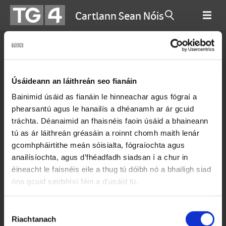
Cartlann Sean Nóis
Amhránaithe
Úsáideann an láithreán seo fianáin
A
B
C
D
E
Bainimid úsáid as fianáin le hinneachar agus fógraí a
F
G
H
I
J
phearsantú agus le hanailís a dhéanamh ar ár gcuid
tráchta. Déanaimid an fhaisnéis faoin úsáid a bhaineann
K
L
M
N
O
tú as ár láithreán gréasáin a roinnt chomh maith lenár
gcomhpháirtithe meán sóisialta, fógraíochta agus
P
Q
R
S
T
anailísíochta, agus d’fhéadfadh siadsan í a chur in
U
V
W
X
Y
éineacht le faisnéis eile a thug tú dóibh nó a bhailigh siad
óna gcuid seirbhísí féin a d'úsáid tú.
Z
Roghnú
Riachtanach
Toilithe
Caitlín Ní Chualáin