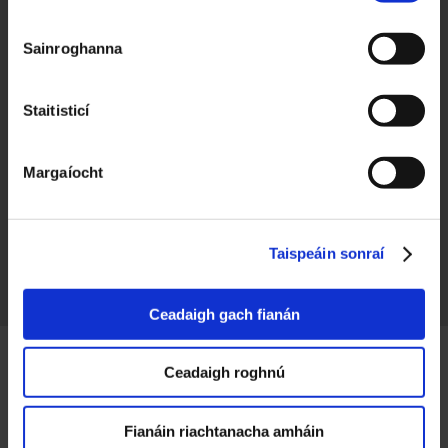
Caitlín Ní Mhéalóid
Sainroghanna
Caitríona Ní Cheannabháin
Caitríona Ní Churraoin
Staitisticí
Carol Ní Chuimín
Caroline Ní Chonaire
Margaíocht
Cárthach Mac Craith
Cathal Ó Curráin
Taispeáin sonraí
Ciarán Ó Con Cheanainn
Ciarán Ó Gealbháin
Ceadaigh gach fianán
Clár Nic Ruairí
Colm (Jimmy) Ó Curraoin
Ceadaigh roghnú
Concubhar Ó Luasa
Fianáin riachtanacha amháin
Connor Ó Gallachóir