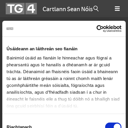
Cartlann Sean Nóis
Úsáideann an láithreán seo fianáin
Bainimid úsáid as fianáin le hinneachar agus fógraí a
phearsantú agus le hanailís a dhéanamh ar ár gcuid
tráchta. Déanaimid an fhaisnéis faoin úsáid a bhaineann
tú as ár láithreán gréasáin a roinnt chomh maith lenár
gcomhpháirtithe meán sóisialta, fógraíochta agus
anailísíochta, agus d’fhéadfadh siadsan í a chur in
Caitlín Ní Mhéalóid
éineacht le faisnéis eile a thug tú dóibh nó a bhailigh siad
óna gcuid seirbhísí féin a d'úsáid tú.
Ceantar
Roghnú
Riachtanach