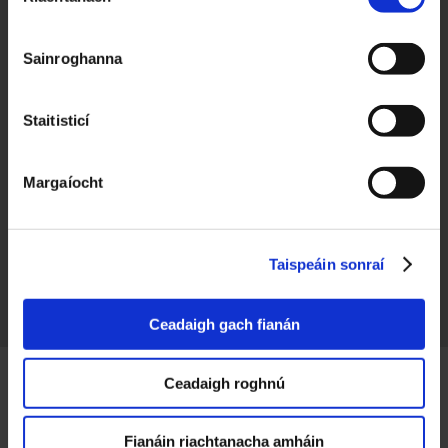
Toilithe
An Mhí
Sainroghanna
Na hAmhráin
Staitisticí
An Casaideach Bán
An tAmhrán Bréagach
Margaíocht
Bean a' Leanna
Eanach Cuain
Taispeáin sonraí
Píopa Ainde Mhóir
Ceadaigh gach fianán
Ceadaigh roghnú
Fianáin riachtanacha amháin