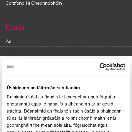
Caitríona Ní Cheannabháin
Téamaí
Áit
Caisleán an tSléibhe
Is fada a bhéas trácht ar an gCaisleán atá déanta
Úsáideann an láithreán seo fianáin
Nach bhfacthas a leithéide san oileán seo fós,
Tá fascadh ann ón ngaoithe, ón ngrian, is ón mbáisteach
Bainimid úsáid as fianáin le hinneachar agus fógraí a
Cead rince agus spóirt ann ag sean agus óg.
phearsantú agus le hanailís a dhéanamh ar ár gcuid
tráchta. Déanaimid an fhaisnéis faoin úsáid a bhaineann
Casadh thart mise ann tráthnóna Dé hAoine
tú as ár láithreán gréasáin a roinnt chomh maith lenár
Is le titim na hoíche sea dhúin sé ina cheo,
gcomhpháirtithe meán sóisialta, fógraíochta agus
Cóiríodh mo leaba dhom is b’éigean dhom síneadh,