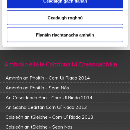
Ceadaigh gach fianán
chéirseach,
Neart ceol agus pléisiúr ag an té a d’fhanfadh ann.
Ceadaigh roghnú
‘S nois teacht don fhómhar caithfidh muid tréimhse ann,
Nuair a sheolfas na ladies ó Mheiriceá anall,
Fianáin riachtanacha amháin
Nuair a shocrós an cogadh agus déanfar an réiteach
Beidh caisleán an tsléibhe againn dhúinn fhéin go lá brách.
Amhráin eile le Caitríona Ní Cheannabháin
Amhrán an Phoitín – Corn Uí Riada 2014
Amhrán an Phoitín – Sean Nós
An Casaideach Bán – Corn Uí Riada 2014
An Gabha Ceártan Corn Uí Riada 2012
Caisleán an tSléibhe – Corn Uí Riada 2013
Caisleán an tSléibhe – Sean Nós