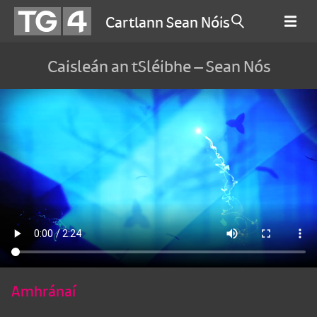
Cartlann Sean Nóis
Caisleán an tSléibhe – Sean Nós
Amhránaí