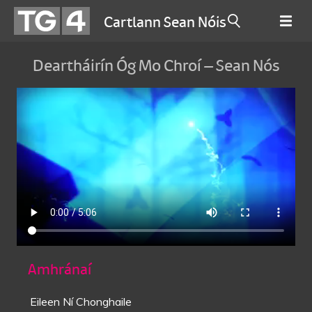
Cartlann Sean Nóis
Deartháirín Óg Mo Chroí – Sean Nós
Amhránaí
Eileen Ní Chonghaile