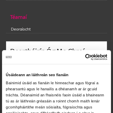
Téamaí
Deoraíocht
Deartháirín Óg Mo Chroí
Is cuimhneoidh mé chúns mhairfeas beo
Ar an mbaile i Ros a’ Mhíl
Úsáideann an láithreán seo fianáin
Is ar mo bhealach soir ag an scoil úd thall
Is an cúinne a mbínn i mo shuí
Bainimid úsáid as fianáin le hinneachar agus fógraí a
Ní raibh bróig ná stoca ar mo dhá choisín
phearsantú agus le hanailís a dhéanamh ar ár gcuid
Ach mo mhála ar mo dhroim
tráchta. Déanaimid an fhaisnéis faoin úsáid a bhaineann
Is mé ag cuimhniú theacht abhaile arís
tú as ár láithreán gréasáin a roinnt chomh maith lenár
Ag deartháirín óg mo chroí.
gcomhpháirtithe meán sóisialta, fógraíochta agus
anailísíochta, agus d’fhéadfadh siadsan í a chur in