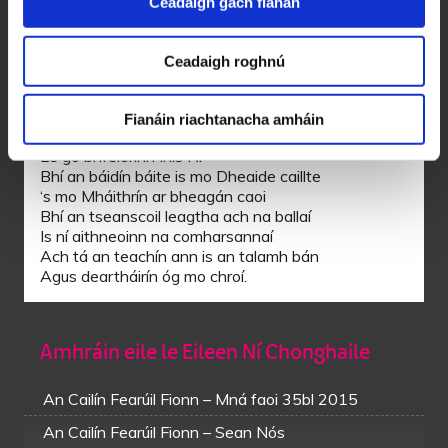
Ceadaigh gach fianán
‘S as sin soir go Bleá ’n Rí
Bhíodh mo Dheaide bocht is é báite fliuch
Ag láib ‘s an fheamainn bhuí
Ceadaigh roghnú
‘s mo Mháithrín thiar ag fanacht linn
Is le deartháirín óg mo chroí.
Fianáin riachtanacha amháin
Théis leathchéad bliain ‘s ea chuaigh mé siar
Le go bhfeicfinn Inis Ní
Bhí an báidín báite is mo Dheaide caillte
‘s mo Mháithrín ar bheagán caoi
Bhí an tseanscoil leagtha ach na ballaí
Is ní aithneoinn na comharsannaí
Ach tá an teachín ann is an talamh bán
Agus deartháirín óg mo chroí.
Amhráin eile le Eileen Ní Chonghaile
An Cailín Fearúil Fionn – Mná faoi 35bl 2015
An Cailín Fearúil Fionn – Sean Nós