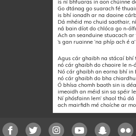
is ní bhfuaras in aon chúinne d
Go dtánag go suarach fé thuair
is bhí ionadh ar na daoine cár
Dá mhéid mo chuid saothair, ní 
ná bain díot do chlóca go n-ólf
Ach an seanduine stuacach ar 
‘s gan ruainne ‘na phíp ach é a
Agus cár ghaibh na stácaí bhí t
nó cár ghaibh do chaoire le n
Nó cár ghaibh an eorna bhí in E
nó cár ghaibh do bha chiardhu
Ó bhísa chomh baoth sin is déa
imeoidh an méid sin sa spéir le
Ní phósfainn lem’ shaol thú dá d
ach mairfidh mé choíche ar mo