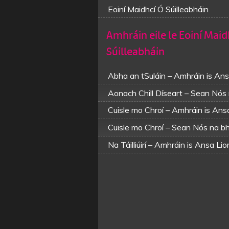
Eoiní Maidhcí Ó Súilleabháin
Amhráin eile le Eoiní Maid
Súilleabháin
Abha an tSuláin – Amhráin is An
Aonach Chill Díseart – Sean Nó
Cuisle mo Chroí – Amhráin is Ans
Cuisle mo Chroí – Sean Nós na 
Na Táilliúirí – Amhráin is Ansa Li