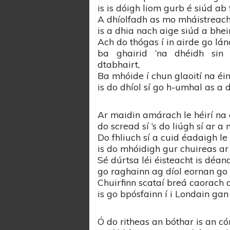
is is dóigh liom gurb é siúd ab 
A dhíolfadh as mo mháistreach
is a dhia nach aige siúd a bhein
Ach do thógas í in airde go lán
ba ghairid ‘na dhéidh sin
dtabhairt,
Ba mhóide í chun glaoití na éi
is do dhíol sí go h-umhal as a d
Ar maidin amárach le héirí na 
do scread sí ‘s do liúgh sí ar a 
Do fhliuch sí a cuid éadaigh le
is do mhóidigh gur chuireas ar 
Sé dúrtsa léi éisteacht is déan
go raghainn ag díol eornan go 
Chuirfinn scataí breá caorach 
is go bpósfainn í i Londain gan
Ó do ritheas an bóthar is an có