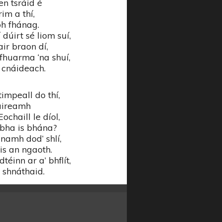
en tsráid é
im a thí,
bh fhánag.
dúirt sé liom suí,
air braon dí,
fhuarma ‘na shuí,
’ cnáideach.
impeall do thí,
-áireamh
ochaill le díol,
bha is bhána?
namh dod’ shlí,
is an ngaoth.
téinn ar a’ bhflít,
 shnáthaid.