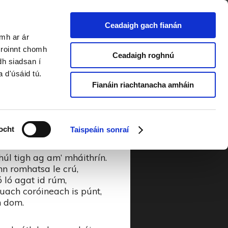
Ceadaigh gach fianán
amh ar ár
 Liom
a roinnt chomh
Ceadaigh roghnú
dh siadsan í
a d'úsáid tú.
Fianáin riachtanacha amháin
éirbhean ó thús,
ocht
Taispeáin sonraí
hnis,
id den ór
úl tigh ag am’ mháithrín.
n romhatsa le crú,
ó ló agat id rúm,
luach coróineach is púnt,
h dom.