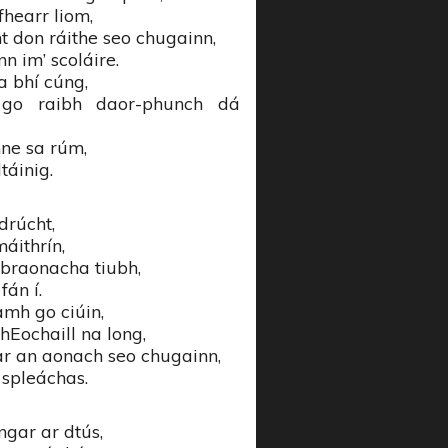
fhearr liom,
t don ráithe seo chugainn,
n im’ scoláire.
a bhí cúng,
 go raibh daor-phunch dá
nne sa rúm,
táinig.
drúcht,
máithrín,
 braonacha tiubh,
fán í.
amh go ciúin,
hEochaill na long,
ar an aonach seo chugainn,
 spleáchas.
ngar ar dtús,