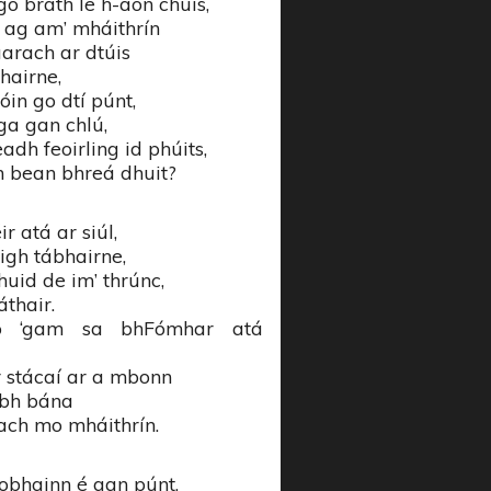
o bráth le h-aon chúis,
 ag am’ mháithrín
uarach ar dtúis
bhairne,
óin go dtí púnt,
ga gan chlú,
eadh feoirling id phúits,
h bean bhreá dhuit?
r atá ar siúl,
igh tábhairne,
huid de im’ thrúnc,
áthair.
ó ‘gam sa bhFómhar atá
ur stácaí ar a mbonn
ibh bána
 ach mo mháithrín.
eobhainn é gan púnt,