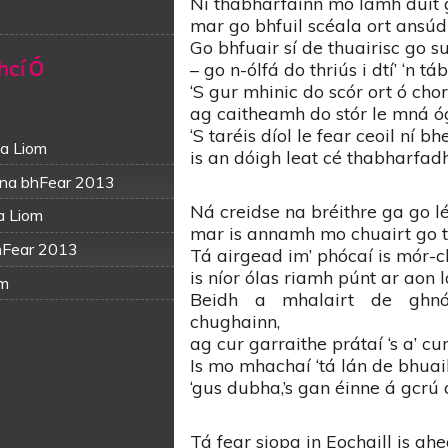
Ní thabharfainn mo lámh duit g
mar go bhfuil scéala ort ansúd
Go bhfuair sí de thuairisc go s
hcí Ó
– go n-ólfá do thriús i dtí’ ‘n tá
‘S gur mhinic do scór ort ó chor
ag caitheamh do stór le mná ó
‘S taréis díol le fear ceoil ní bh
sa Liom
is an dóigh leat cé thabharfad
s na bhFear 2013
Ná creidse na bréithre ga go léi
a Liom
mar is annamh mo chuairt go t
bhFear 2013
Tá airgead im’ phócaí is mór-c
is níor ólas riamh púnt ar aon l
om
Beidh a mhalairt de ghn
chughainn,
ag cur garraithe prátaí ‘s a’ c
Is mo mhachaí ‘tá lán de bhua
‘gus dubha,’s gan éinne á gcrú
Tá fear siopa in Eochaill is gh