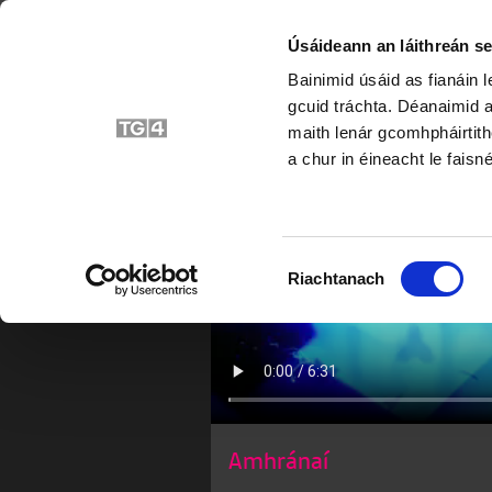
Úsáideann an láithreán se
Bainimid úsáid as fianáin 
Cuis
gcuid tráchta. Déanaimid a
maith lenár gcomhpháirtith
a chur in éineacht le faisné
Roghnú
Riachtanach
Toilithe
Amhránaí