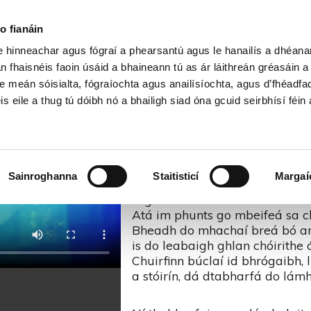
Cartlann Sean Nóis
o fianáin
le hinneachar agus fógraí a phearsantú agus le hanailís a dhéan
le mo Chroí – Amhráin is Ansa
n fhaisnéis faoin úsáid a bhaineann tú as ár láithreán gréasáin 
e meán sóisialta, fógraíochta agus anailísíochta, agus d’fhéadfa
is eile a thug tú dóibh nó a bhailigh siad óna gcuid seirbhísí féin 
Cuisle mo Chroí
Do thugas grá cléibh duit, a sp
Sainroghanna
Staitisticí
Margaí
ó léagas mo shúil ar do bhán-c
Is go mb’fhearr liom ná mórchu
Atá im phunts go mbeifeá sa ch
Bheadh do mhachaí breá bó an
is do leabaigh ghlan chóirithe 
Chuirfinn búclaí id bhrógaibh, 
a stóirín, dá dtabharfá do lám