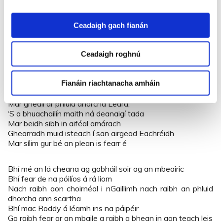
Ní luíonn an dusta ar phluid Leára.
Níl cailín óg dathúil dhá ndéanfar a cleamhnas
Ceadaigh gach fianán
Nach mbeidh ar thuairisc phluid dhorcha Leára
Mar dhá bhfaigheadh sí trí oíche í le scaradh ar an leaba
Nach mbeadh mac aici i gceann na dtrí ráithe.
Ceadaigh roghnú
’S tá Henry Mitchell ’s a chlaimhe is a ghunna aige
Fianáin riachtanacha amháin
Anseo againn ar Chnocán an Bháire,
Chuala sé i gCorcaigh go raibh sé ina chogadh
Mar gheall ar phluid dhorcha Leára;
‘S a bhuachailín maith ná deanaigí tada
Mar beidh sibh in aiféal amárach
Ghearradh muid isteach í san airgead Eachréidh
Mar sílim gur bé an plean is fearr é
Bhí mé an lá cheana ag gabháil soir ag an mbeairic
Bhí fear de na póilíos á rá liom
Nach raibh aon choirnéal i nGaillimh nach raibh an phluid
dhorcha ann scartha
Bhí mac Roddy á léamh ins na páipéir
Go raibh fear ar an mbaile a raibh a bhean in aon teach leis