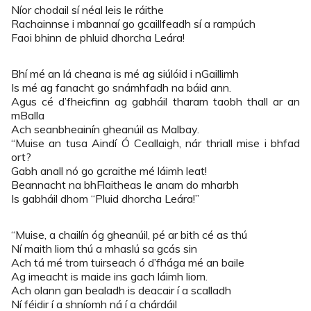
Níor chodail sí néal leis le ráithe
Rachainnse i mbannaí go gcaillfeadh sí a rampúch
Faoi bhinn de phluid dhorcha Leára!
Bhí mé an lá cheana is mé ag siúlóid i nGaillimh
Is mé ag fanacht go snámhfadh na báid ann.
Agus cé d’fheicfinn ag gabháil tharam taobh thall ar an
mBalla
Ach seanbheainín gheanúil as Malbay.
“Muise an tusa Aindí Ó Ceallaigh, nár thriall mise i bhfad
ort?
Gabh anall nó go gcraithe mé láimh leat!
Beannacht na bhFlaitheas le anam do mharbh
Is gabháil dhom “Pluid dhorcha Leára!”
“Muise, a chailín óg gheanúil, pé ar bith cé as thú
Ní maith liom thú a mhaslú sa gcás sin
Ach tá mé trom tuirseach ó d’fhága mé an baile
Ag imeacht is maide ins gach láimh liom.
Ach olann gan bealadh is deacair í a scalladh
Ní féidir í a shníomh ná í a chárdáil