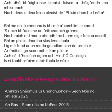
Ach dhá bhfaighinnse bleaist fuisce a thóigfeadh mo
mhisneach
Nach deas a déarfainn bleaist de “Phluid dhorcha Leára!”
Bhí me an lá cheanna is bhí mé a’ comhlint le carad,
‘S nach bhfaca mé an feitheadach gránna.
Nach raibh rud mar a bheadh trach ann aige faoina ascaill
Bhí an phluid dhorcha síos lena shála.
Lig mé fead ar an mada go ndíbreoinn ón teach é
Ar fhaitíos go scanródh sé an páiste.
Ach cé d’fheicfinn agam ach Aindí Ó Ceallaigh
Is ní thabharfainn deoir fhola le náire!
Amhráin eile le Fearghas Mac Lochlainn
Amhrán Shéamuis Uí Chonchubhair – Sean Nós na
bhFear 2025
An Bás – Sean nós na bhFear 2015