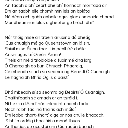
An taobh a bhí ceart dhe bhí fionnach mór fada air
Bhí an taobh eile chomh mín leis an bpláta.
Ná déan ach gabh abhaile agus glac comhairle charad
Mar dheamhan blas a gheofar go brách dhi.”
Nár thóig mise an traein ar uair a dó dheág
’Gus chuaigh mé go Queenstown an lá sin,
Shiúil mise Éirinn thart timpeall fré chéile
Ansin agus trí Oileán Árann!
Théis an méid trioblóide a fuair mé dhá lorg
Ó Chorcaigh go bun Chruach Phádraig,
Cé mbeadh sí ach sa seomra ag Beairtlí Ó Cuanaigh
Le haghaidh Bhríd Óg is a páistí.
Dhá mbeadh sí sa seomra ag Beairtlí Ó Cuanaigh,
Chaithfeadh sé amach ar an tsráid í,
Ní hé sin d’Aindí nár chleacht ariamh tada
Nach raibh faoi ná thairis ach málaí;
Bhí leaba ‘thart-thart’ aige ar nós chuile bhacach,
’S bhí a ordóig i bpolláirí a mhná thuas
Ar fhaitíos go gcasfaí ann Ciarragán bacach,