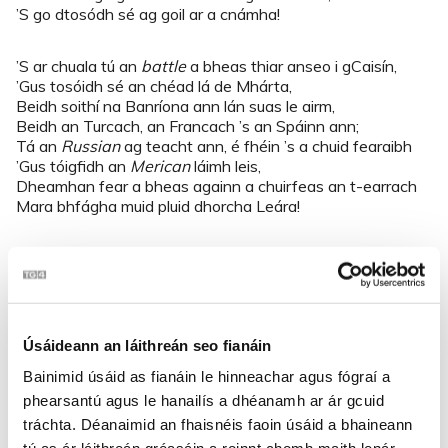
’S go dtosódh sé ag goil ar a cnámha!
’S ar chuala tú an
battle
a bheas thiar anseo i gCaisín,
’Gus tosóidh sé an chéad lá de Mhárta,
Beidh soithí na Banríona ann lán suas le airm,
Beidh an Turcach, an Francach ’s an Spáinn ann;
Tá an
Russian
ag teacht ann, é fhéin ’s a chuid fearaibh
’Gus tóigfidh an
Merican
láimh leis,
Dheamhan fear a bheas againn a chuirfeas an t-earrach
Mara bhfágha muid pluid dhorcha Leára!
Tráthnóna Dé Domhnaigh, chuaigh mise ag siúlóid,
Shiúil mé Ros Muc is Coill Sáile,
Thart anonn go ndeachas go Dúras
Go Cnagaire is Ceathrú na Madraí;
Ag goil anoir thar tigh Wallace sea casadh fear feasa
Úsáideann an láithreán seo fianáin
dhom,
Bainimid úsáid as fianáin le hinneachar agus fógraí a
Bhain sé trí
toss
as na cartaí,
‘Ná déan ach gabh abhaile go dtí an Doirín Darach
phearsantú agus le hanailís a dhéanamh ar ár gcuid
Mar is ann atá pluid dhorcha Leára!’
tráchta. Déanaimid an fhaisnéis faoin úsáid a bhaineann