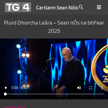
Cartlann Sean Nóis
Pluid Dhorcha Leára – Sean nÓs na bhFear
2025
Amhránaí