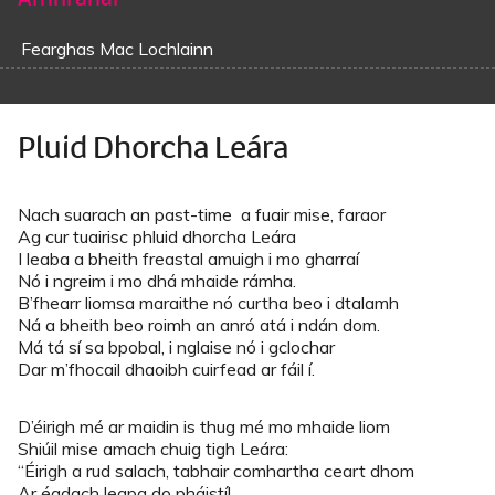
Fearghas Mac Lochlainn
Pluid Dhorcha Leára
Nach suarach an past-time a fuair mise, faraor
Ag cur tuairisc phluid dhorcha Leára
I leaba a bheith freastal amuigh i mo gharraí
Nó i ngreim i mo dhá mhaide rámha.
B’fhearr liomsa maraithe nó curtha beo i dtalamh
Ná a bheith beo roimh an anró atá i ndán dom.
Má tá sí sa bpobal, i nglaise nó i gclochar
Dar m’fhocail dhaoibh cuirfead ar fáil í.
D’éirigh mé ar maidin is thug mé mo mhaide liom
Shiúil mise amach chuig tigh Leára:
“Éirigh a rud salach, tabhair comhartha ceart dhom
Ar éadach leapa do pháistí!