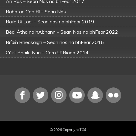
An Bás – Sean Nós na bhFear 2017
Baba ‘ac Con Rí – Sean Nós
Baile Uí Laoi – Sean nós na bhFear 2019
Béal Átha na hAbhann – Sean Nós na bhFear 2022
Brídín Bhéasaigh – Sean nós na bhFear 2016
Cúirt Bhaile Nua – Corn Uí Riada 2014
Eascann Bhaile na hInse – Corn Uí Riada 2009
Eascann Bhaile na hInse – Sean nós na bhFear 2015
Long Mhór na mBúrcaigh – Sean Nós
Peigí Mistéal – Corn Uí Riada 2009
Peigín Mistéal – Sean Nós na bhFear 2022
Pluid Dhorcha Leára – Sean Nós
Pluid Dhorcha Leára – Sean nÓs na bhFear 2025
© 2026 Copyright TG4