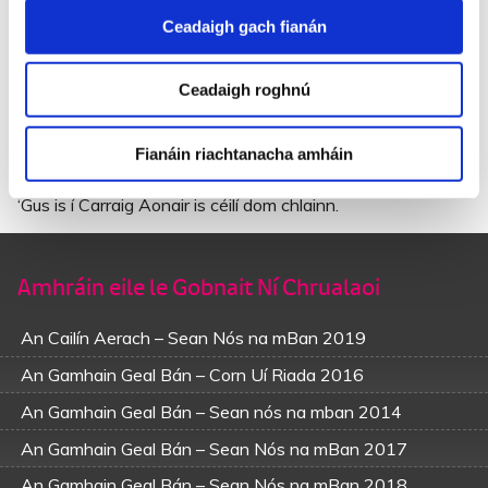
dtonn.
Ceadaigh gach fianán
Is dá bhfaighinnse mo thriúr, ó tá go doimhin ins an túir,
Is breá do dhéanfainn iad do chaoineadh is do shíneadh
nach dúinn.
Ceadaigh roghnú
Nuair a théimse ar an gclaí, nuair a fhéachaim uaim síos,
Fianáin riachtanacha amháin
Nuair a chím Carraig Aonair ó pléascann mo chroí.
Thar n-ais liom arís go mullach mo thí,
‘Gus is í Carraig Aonair is céilí dom chlainn.
Amhráin eile le Gobnait Ní Chrualaoi
An Cailín Aerach – Sean Nós na mBan 2019
An Gamhain Geal Bán – Corn Uí Riada 2016
An Gamhain Geal Bán – Sean nós na mban 2014
An Gamhain Geal Bán – Sean Nós na mBan 2017
An Gamhain Geal Bán – Sean Nós na mBan 2018