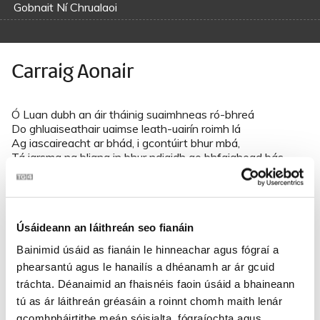
Gobnait Ní Chrualaoi
Carraig Aonair
Ó Luan dubh an áir tháinig suaimhneas ró-bhreá
Do ghluaiseathair uaimse leath-uairín roimh lá
Ag iascaireacht ar bhád, i gcontúirt bhur mbá,
Tá iarsma na bliana in bhur ndiaidh go bhfaighead bás.
‘Sé Dónal mo mhaoin an té ab óige dem’ chlainn,
Agus coicís ón lá san sea tháinig sé i dtír
Gan tapa gan bhrí, gan anam ‘na chroí
Úsáideann an láithreán seo fianáin
Ach a ghéaga boga geala is iad leata ar a dtoinn.
Bainimid úsáid as fianáin le hinneachar agus fógraí a
phearsantú agus le hanailís a dhéanamh ar ár gcuid
‘Sé Cormac mo stór, rogha na bhfear óg
tráchta. Déanaimid an fhaisnéis faoin úsáid a bhaineann
A bhí mómhuil maiseach múinte géarchumtha go leor.
tú as ár láithreán gréasáin a roinnt chomh maith lenár
Do scríobh sé ar a’ gcóir leis an mbúcla a bhí ina bhróig
Gurbh í Carraig Aonair a chéile go deo.
gcomhpháirtithe meán sóisialta, fógraíochta agus