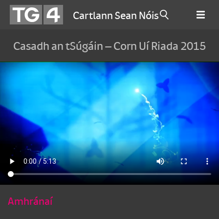
Cartlann Sean Nóis
Casadh an tSúgáin – Corn Uí Riada 2015
Amhránaí