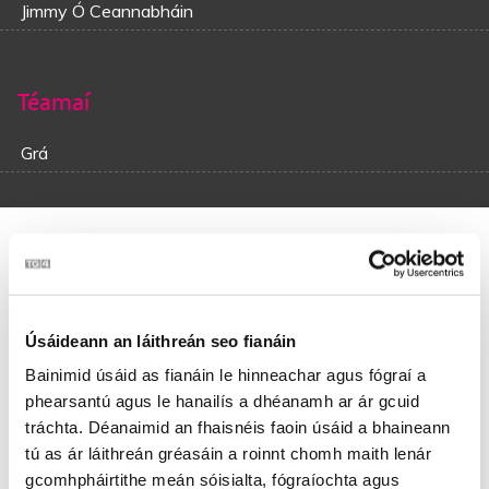
Jimmy Ó Ceannabháin
Téamaí
Grá
Casadh an tSúgáin-Corn Uí Riada
2015
Úsáideann an láithreán seo fianáin
Agus thíos i Sligeach sea chuir mise eolas ar na mná,
Bainimid úsáid as fianáin le hinneachar agus fógraí a
Is thiar insan mbaile sea d’ól mise leo mo sháith,
phearsantú agus le hanailís a dhéanamh ar ár gcuid
Ar bhrí mo mhaide mura stopadh sibhse feasta amhlaidh
seal mar atá,
tráchta. Déanaimid an fhaisnéis faoin úsáid a bhaineann
Go n-imreoidh mise cleas a bhainfeas siúl as na mná.
tú as ár láithreán gréasáin a roinnt chomh maith lenár
gcomhpháirtithe meán sóisialta, fógraíochta agus