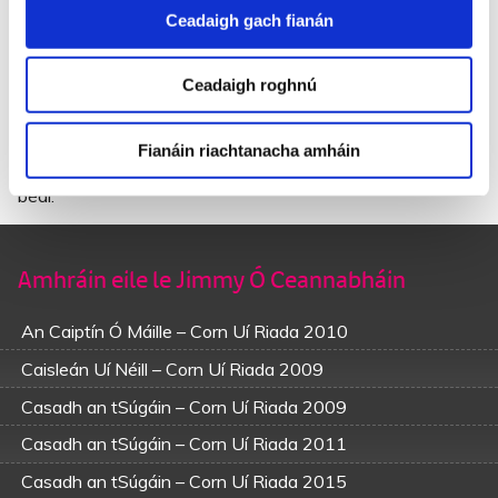
Gur chuir mé cois lena cois nó gur bhogamar an súistín bog
Ceadaigh gach fianán
bán.
’S dhá mbeadh spré ag an gcat nach deas lách mar a
Ceadaigh roghnú
phógfaí a bhéal?
’Gus an cat nach mbeadh nach fada ó bhaile a sheolfaí é?
Tá iníon na caillí piocaithe, gliobaí, cataigh, pósta ó aréir,
Fianáin riachtanacha amháin
’S mo ghrá-sa sa mbaile is gan duine aici a phógfadh a
béal.
Amhráin eile le Jimmy Ó Ceannabháin
An Caiptín Ó Máille – Corn Uí Riada 2010
Caisleán Uí Néill – Corn Uí Riada 2009
Casadh an tSúgáin – Corn Uí Riada 2009
Casadh an tSúgáin – Corn Uí Riada 2011
Casadh an tSúgáin – Corn Uí Riada 2015