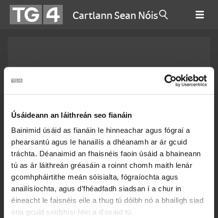
Cartlann Sean Nóis
Úsáideann an láithreán seo fianáin
Bainimid úsáid as fianáin le hinneachar agus fógraí a
phearsantú agus le hanailís a dhéanamh ar ár gcuid
tráchta. Déanaimid an fhaisnéis faoin úsáid a bhaineann
Micheál Ó Confhaola
tú as ár láithreán gréasáin a roinnt chomh maith lenár
gcomhpháirtithe meán sóisialta, fógraíochta agus
anailísíochta, agus d’fhéadfadh siadsan í a chur in
Ceantar
éineacht le faisnéis eile a thug tú dóibh nó a bhailigh siad
óna gcuid seirbhísí féin a d'úsáid tú.