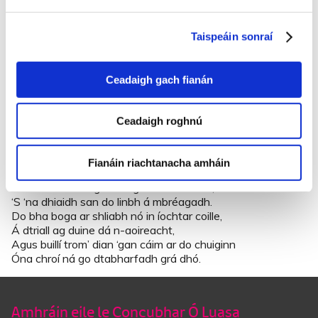
Is dá bhfaighinn-se péapar néata deas
Agus cead scríobh go mion le barr pinn,
Taispeáin sonraí
Do chuirfinn-se síos díobh gníomhartha an fhir,
Agus is domh-sa féin nár chás san.
‘Na sheasamh ar an inse chun ríl nó jig,
Ceadaigh gach fianán
Is ní fearr ná mar imreodh báire,
An damhas bruinneall sa ríocht a chífeadh a chlis
Ceadaigh roghnú
Óna chroí ná go dtabharfadh grá dhó.
Tá mo shúil-se go dian leis a’ dTiarna anois,
Fianáin riachtanacha amháin
‘Na dhiaidh so go mbeidh againn saol maith,
‘S cead fuinidh agus riar go fial id’ chistin,
‘S ‘na dhiaidh san do linbh á mbréagadh.
Do bha boga ar shliabh nó in íochtar coille,
Á dtriall ag duine dá n-aoireacht,
Agus buillí trom’ dian ‘gan cáim ar do chuiginn
Óna chroí ná go dtabharfadh grá dhó.
Amhráin eile le Concubhar Ó Luasa