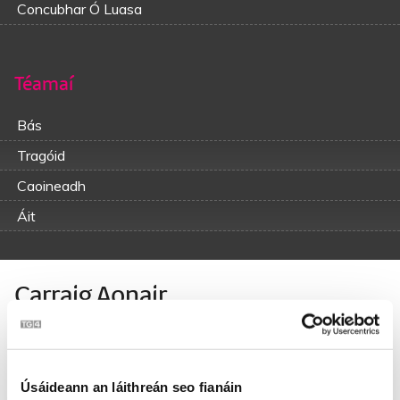
Concubhar Ó Luasa
Téamaí
Bás
Tragóid
Caoineadh
Áit
Carraig Aonair
Ó Luan dubh an áir tháinig suaimhneas róbhreá
Is do ghluaiseadar uaimse leath-uairín roimh lá
Ag iascaireacht i mbád, i gcontúirt a mbá.
Úsáideann an láithreán seo fianáin