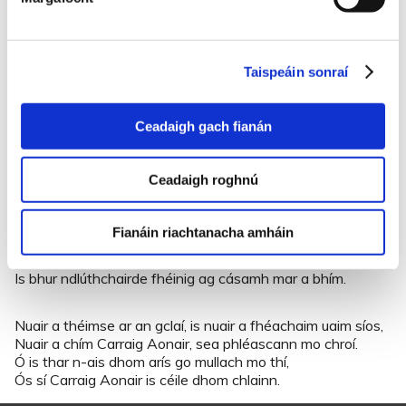
rómhar duit is crích
Ach ní bhfaigheadsa mo mhian, ná mo thriúr d’fhearaibh
groí
Ná mo cheathrar breá meidhreach de lúbairí groí.
Taispeáin sonraí
’Sí an Nollaig seo chugainn an Nollaig gan fonn
Gan mo cheathrar breá brollaigh-gheal tá fé shruthaibh na
Ceadaigh gach fianán
dtonn.
Ó is dá bhfaighinnse mo thriúr, ’tá go doimhin ins an úir,
Ó is ró-bhreá do shínfinn is do chaoinfinn iad siúd.
Ceadaigh roghnú
Ó is a chlann óg mo chroí, nó an cuimhin libh mar a bhí?
Fianáin riachtanacha amháin
Bhur n-athairín bocht fhéinig ag géarghol is ag caoi
‘Na chuaille throm críonna i gcúil fuar an tí
Is bhur ndlúthchairde fhéinig ag cásamh mar a bhím.
Nuair a théimse ar an gclaí, is nuair a fhéachaim uaim síos,
Nuair a chím Carraig Aonair, sea phléascann mo chroí.
Ó is thar n-ais dhom arís go mullach mo thí,
Ós sí Carraig Aonair is céile dhom chlainn.