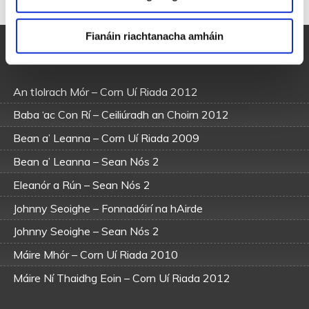
déag.
Fianáin riachtanacha amháin
Amhráin eile le Pól Ó Ceannabháin
An tIolrach Mór – Corn Uí Riada 2012
Baba ‘ac Con Rí – Ceiliúradh an Choirn 2012
Bean a’ Leanna – Corn Uí Riada 2009
Bean a’ Leanna – Sean Nós 2
Eleanór a Rún – Sean Nós 2
Johnny Seoighe – Fonnadóirí na hAirde
Johnny Seoighe – Sean Nós 2
Máire Mhór – Corn Uí Riada 2010
Máire Ní Thaidhg Eoin – Corn Uí Riada 2012
Róisín Dubh – Corn Uí Riada 2010