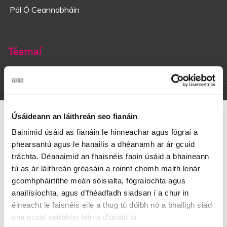
Pól Ó Ceannabháin
Téamaí
Grá
Máire Ní Thaidhg Eoin
Úsáideann an láithreán seo fianáin
Bainimid úsáid as fianáin le hinneachar agus fógraí a
phearsantú agus le hanailís a dhéanamh ar ár gcuid
Agus éirigh in do shuí suas, a bhuachaillín óg,
tráchta. Déanaimid an fhaisnéis faoin úsáid a bhaineann
Agus tabhair leat an pónaí is fearr leat ó thús,
tú as ár láithreán gréasáin a roinnt chomh maith lenár
Ach téirigh ‘un an chóra agus aithris do bhrón,
gcomhpháirtithe meán sóisialta, fógraíochta agus
‘Gus tabhair leat abhaile, sí Máire Ní Taidhg Óig.
anailísíochta, agus d’fhéadfadh siadsan í a chur in
éineacht le faisnéis eile a thug tú dóibh nó a bhailigh siad
Is a Mháire, is tú a deirim, is tú grá geal mo chroí,
óna gcuid seirbhísí féin a d'úsáid tú.
Is tú an phlandóg is deise ‘gus áille fán saol,