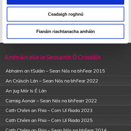
rex-fol-dí-i-e-dil-i-dí.
Ceadaigh roghnú
’Sé mo ghuí chun an Ard-Mhic a ghrásta do scaip orainn,
‘S go leanfadh an t-ádh san gan ghátar ná easpa sinn
Nuair a thiocfaidh lá an áirimh in áitreabh úd Jasapheth,
Fianáin riachtanacha amháin
Go dtóga Dia ar láimh sinn in airde go Parrthas.
Amhráin eile le Seosamh Ó Criodáin
Abhainn an tSuláin – Sean Nós na bhFear 2015
An Crúiscín Lán – Sean Nós na bhFear 2022
An Jug Mór Is É Lán
Carraig Aonair – Sean Nós na bhFearr 2022
Cath Chéim an Fhia – Corn Uí Riada 2023
Cath Chéim an Fhia – Corn Uí Riada 2025
Cath Chéim an Fhia – Sean Nós na bhFear 2014