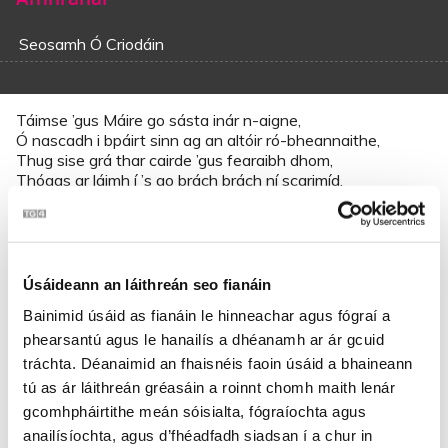
Seosamh Ó Criodáin
Táimse ’gus Máire go sásta inár n-aigne,
Ó nascadh i bpáirt sinn ag an altóir ró-bheannaithe,
Thug sise grá thar cairde ’gus fearaibh dhom,
Thógas ar láimh í ’s go brách brách ní scarimíd.
Bímse ag seinnt ceoil, poirtíní béil agam,
Rex-fol-dí-ó,
rex-fol-dí-i-e-dil-i-dí.
Úsáideann an láithreán seo fianáin
Bainimid úsáid as fianáin le hinneachar agus fógraí a
Tá mo theaghlach san áit is fearr ar an mbaile seo,
phearsantú agus le hanailís a dhéanamh ar ár gcuid
I bpáirc an tsrutháin a sháraíonn seacht n-acra,
Siúcra i mála le ráithe go taiscithe
tráchta. Déanaimid an fhaisnéis faoin úsáid a bhaineann
Chun subh is misleáin don bháb is do bhanaltra.
tú as ár láithreán gréasáin a roinnt chomh maith lenár
gcomhpháirtithe meán sóisialta, fógraíochta agus
Bímse ag seinnt ceoil, poirtíní béil agam,
anailísíochta, agus d’fhéadfadh siadsan í a chur in