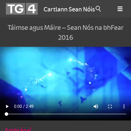
Cartlann Sean Nóis
Táimse agus Máire – Sean Nós na bhFear
2016
Amhránaí