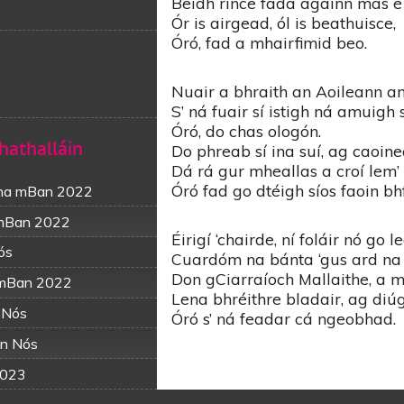
Beidh rince fada againn más é i
Ór is airgead, ól is beathuisce,
Óró, fad a mhairfimid beo.
Nuair a bhraith an Aoileann an
S’ ná fuair sí istigh ná amuigh
Óró, do chas ologón.
Chathalláin
Do phreab sí ina suí, ag caoine
Dá rá gur mheallas a croí lem
Óró fad go dtéigh síos faoin bh
 na mBan 2022
 mBan 2022
Éirigí ‘chairde, ní foláir nó go 
ós
Cuardóm na bánta ‘gus ard na 
Don gCiarraíoch Mallaithe, a m
a mBan 2022
Lena bhréithre bladair, ag diú
 Nós
Óró s’ ná feadar cá ngeobhad.
an Nós
2023