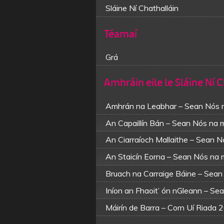
Sláine Ní Chathalláin
Téamaí
Grá
Amhráin eile le Sláine Ní 
Amhrán na Leabhar – Sean Nós
An Capaillín Bán – Sean Nós na
An Ciarraíoch Mallaithe – Sean N
An Staicín Eorna – Sean Nós n
Bruach na Carraige Báine – Sean
Iníon an Fhaoit’ ón nGleann – Se
Máirín de Barra – Corn Uí Riada 