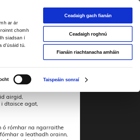
Ceadaigh gach fianán
amh ar ár
ós
a roinnt chomh
Ceadaigh roghnú
dh siadsan í
a d'úsáid tú.
the
Fianáin riachtanacha amháin
un Cairibreach
ocht
Taispeáin sonraí
fair abhaile liom,
d airgid,
i dtaisce agat,
h ó rómhar na ngarraithe
fómhar a leathadh orainn,