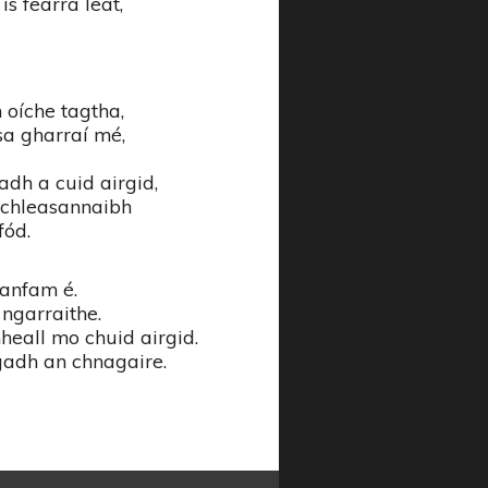
s fearra leat,
 oíche tagtha,
 sa gharraí mé,
adh a cuid airgid,
’ chleasannaibh
fód.
leanfam é.
ngarraithe.
heall mo chuid airgid.
gadh an chnagaire.