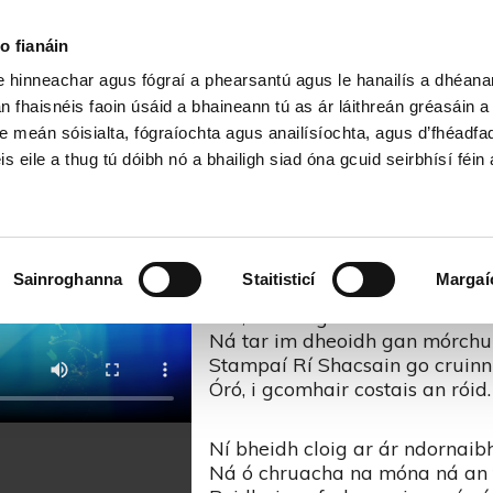
Cartlann Sean Nóis
o fianáin
le hinneachar agus fógraí a phearsantú agus le hanailís a dhéan
n Ciarraíoch Mallaithe – Sean N
n fhaisnéis faoin úsáid a bhaineann tú as ár láithreán gréasáin 
e meán sóisialta, fógraíochta agus anailísíochta, agus d’fhéadfa
is eile a thug tú dóibh nó a bhailigh siad óna gcuid seirbhísí féin 
An Ciarraíoch Mallai
Má leanaim go dian tú siar ch
Sainroghanna
Staitisticí
Margaí
Caillfead mo chiall mura driall
Óró, bead ag sileadh na ndeor.
Ná tar im dheoidh gan mórchui
Stampaí Rí Shacsain go cruinn 
Óró, i gcomhair costais an róid.
Ní bheidh cloig ar ár ndornaib
Ná ó chruacha na móna ná an 