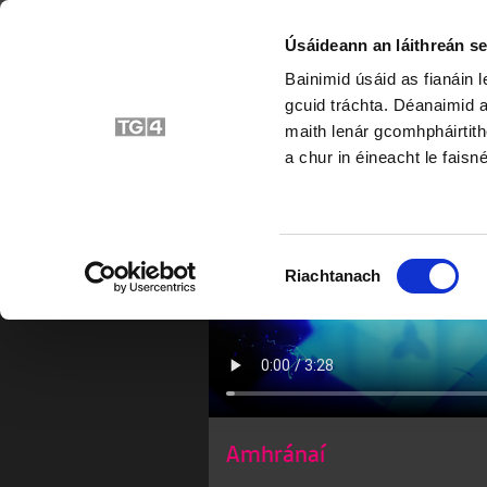
Úsáideann an láithreán se
Bainimid úsáid as fianáin 
A
gcuid tráchta. Déanaimid a
maith lenár gcomhpháirtith
a chur in éineacht le faisné
Roghnú
Riachtanach
Toilithe
Amhránaí