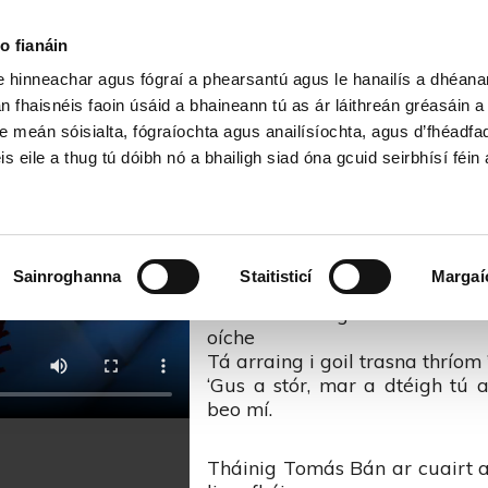
Cartlann Sean Nóis
o fianáin
le hinneachar agus fógraí a phearsantú agus le hanailís a dhéan
n Mac Aogáin – Sean Nós na 
n fhaisnéis faoin úsáid a bhaineann tú as ár láithreán gréasáin 
e meán sóisialta, fógraíochta agus anailísíochta, agus d’fhéadfa
is eile a thug tú dóibh nó a bhailigh siad óna gcuid seirbhísí féin 
Tomás Bán Mac Aogá
‘S i tíocht ó theach na tórra
Sainroghanna
Staitisticí
Margaí
mhian,
Mo chreach agus mo bhrón n
oíche
Tá arraing i goil trasna thríom ’
‘Gus a stór, mar a dtéigh tú 
beo mí.
Tháinig Tomás Bán ar cuairt 