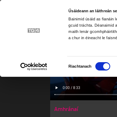
Úsáideann an láithreán se
Bainimid úsáid as fianáin 
Tomás Bá
gcuid tráchta. Déanaimid a
maith lenár gcomhpháirtith
a chur in éineacht le faisné
Roghnú
Riachtanach
Toilithe
Amhránaí