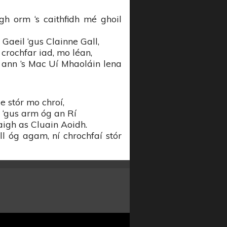
gh orm ‘s caithfidh mé ghoil
 Gaeil ‘gus Clainne Gall,
s crochfar iad, mo léan,
ann ’s Mac Uí Mhaoláin lena
e stór mo chroí,
 ‘gus arm óg an Rí
aigh as Cluain Aoidh.
 óg agam, ní chrochfaí stór