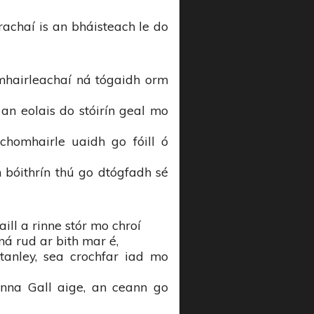
achaí is an bháisteach le do
mhairleachaí ná tógaidh orm
n eolais do stóirín geal mo
chomhairle uaidh go fóill ó
 bóithrín thú go dtógfadh sé
ill a rinne stór mo chroí
ná rud ar bith mar é,
tanley, sea crochfar iad mo
anna Gall aige, an ceann go