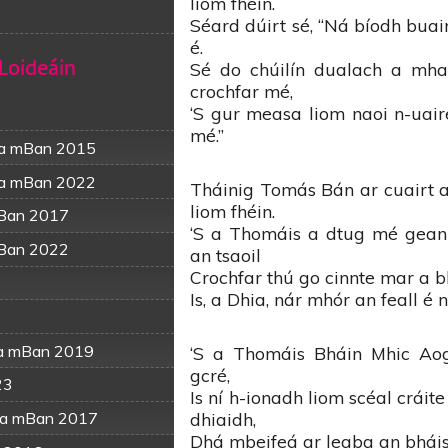
liom fhéin.
Séard dúirt sé, “Ná bíodh buai
é.
 Loideáin
Sé do chúilín dualach a mha
crochfar mé,
‘S gur measa liom naoi n-uaire
mé.”
na mBan 2015
na mBan 2022
Tháinig Tomás Bán ar cuairt 
liom fhéin.
 mBan 2017
‘S a Thomáis a dtug mé gean
 mBan 2022
an tsaoil
Crochfar thú go cinnte mar a b
Is, a Dhia, nár mhór an feall é
na mBan 2019
‘S a Thomáis Bháin Mhic Aog
gcré,
23
Is ní h-ionadh liom scéal cráit
dhiaidh,
 na mBan 2017
Dhá mbeifeá ar leaba an bháis 