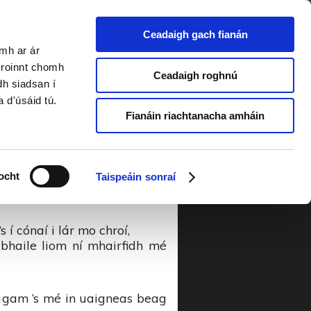
Ceadaigh gach fianán
amh ar ár
mBan 2018
a roinnt chomh
Ceadaigh roghnú
dh siadsan í
a d'úsáid tú.
in
Fianáin riachtanacha amháin
mh dhom chuir mé eolas ar mo
ocht
Taispeáin sonraí
í sa mbaile a chaith mé an
s í cónaí i lár mo chroí,
abhaile liom ní mhairfidh mé
agam ’s mé in uaigneas beag