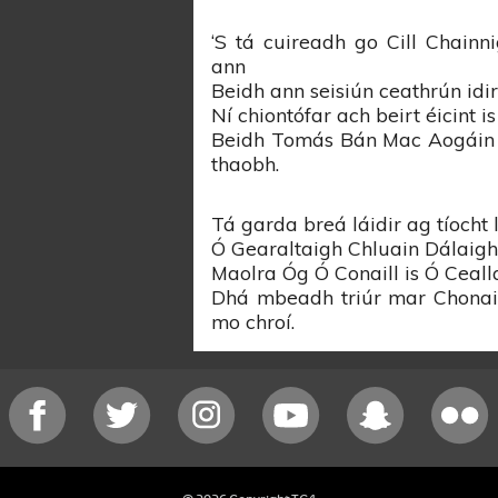
‘S tá cuireadh go Cill Chainni
ann
Beidh ann seisiún ceathrún idir
Ní chiontófar ach beirt éicint i
Beidh Tomás Bán Mac Aogáin 
thaobh.
Tá garda breá láidir ag tíocht l
Ó Gearaltaigh Chluain Dálaigh
Maolra Óg Ó Conaill is Ó Ceall
Dhá mbeadh triúr mar Chonaill
mo chroí.