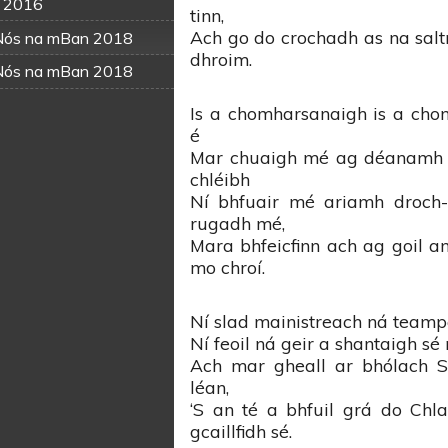
n 2016
tinn,
Ach go do crochadh as na saltr
Nós na mBan 2018
dhroim.
Nós na mBan 2018
Is a chomharsanaigh is a cho
é
Mar chuaigh mé ag déanamh a
chléibh
Ní bhfuair mé ariamh droch-
rugadh mé,
Mara bhfeicfinn ach ag goil an
mo chroí.
Ní slad mainistreach ná teampa
Ní feoil ná geir a shantaigh sé 
Ach mar gheall ar bhólach S
léan,
‘S an té a bhfuil grá do Chl
gcaillfidh sé.