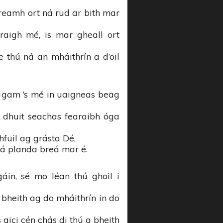
reamh ort ná rud ar bith mar
raigh mé, is mar gheall ort
 thú ná an mháithrín a d’oil
agam ’s mé in uaigneas beag
 dhuit seachas fearaibh óga
hfuil ag grásta Dé,
 ná planda breá mar é.
áin, sé mo léan thú ghoil i
e bheith ag do mháithrín in do
aici cén chás di thú a bheith