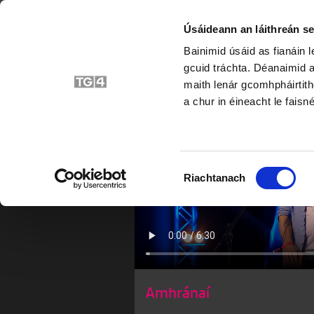
Úsáideann an láithreán se
Bainimid úsáid as fianáin 
gcuid tráchta. Déanaimid a
maith lenár gcomhpháirtith
a chur in éineacht le faisné
Roghnú
Riachtanach
Toilithe
Amhránaí