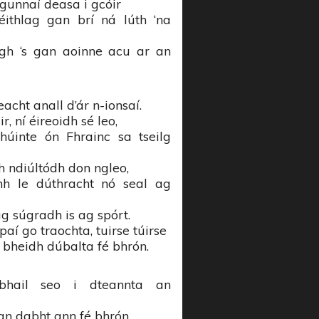
ngunnaí deasa i gcóir
éithlag gan brí ná lúth ‘na
igh ‘s gan aoinne acu ar an
acht anall d’ár n-ionsaí.
, ní éireoidh sé leo,
húinte ón Fhrainc sa tseilg
h ndiúltódh don ngleo,
mh le dúthracht nó seal ag
ag súgradh is ag spórt.
paí go traochta, tuirse túirse
a bheidh dúbalta fé bhrón.
hail seo i dteannta an
gan dabht ann fé bhrón