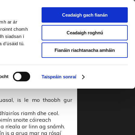
Ceadaigh gach fianán
amh ar ár
5
a roinnt chomh
Ceadaigh roghnú
dh siadsan í
a d'úsáid tú.
Fianáin riachtanacha amháin
mo luí ar mo leaba im shuan
ocht
Taispeáin sonraí
arta fém thuairim ‘bhí im’
uasal, is le mo thaobh gur
h’airíos riamh dhe ceol.
oimín snoite cóireach
 a n’eala ar linn ag snámh.
ín is a grua mar na rósaí