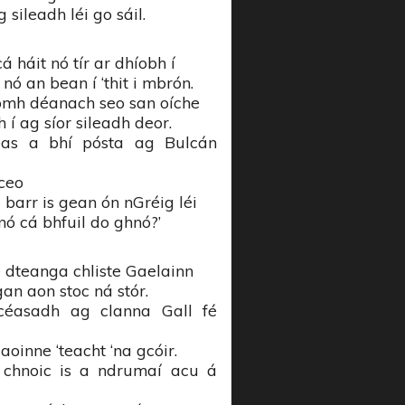
 sileadh léi go sáil.
á háit nó tír ar dhíobh í
nó an bean í ‘thit i mbrón.
homh déanach seo san oíche
í ag síor sileadh deor.
eas a bhí pósta ag Bulcán
ceo
 barr is gean ón nGréig léi
nó cá bhfuil do ghnó?’
 dteanga chliste Gaelainn
an aon stoc ná stór.
céasadh ag clanna Gall fé
aoinne ‘teacht ‘na gcóir.
 chnoic is a ndrumaí acu á