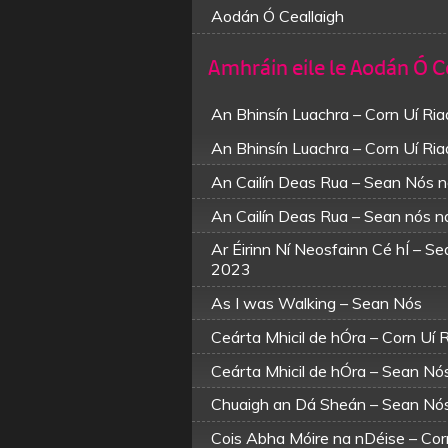
Aodán Ó Ceallaigh
Amhráin eile le Aodán Ó C
An Bhinsín Luachra – Corn Uí Ri
An Bhinsín Luachra – Corn Uí Ri
An Cailín Deas Rua – Sean Nós 
An Cailín Deas Rua – Sean nós 
Ar Éirinn Ní Neosfainn Cé hÍ – S
2023
As I was Walking – Sean Nós
Ceárta Mhicil de hÓra – Corn Uí
Ceárta Mhicil de hÓra – Sean N
Chuaigh an Dá Sheán – Sean Nó
Cois Abha Móire na nDéise – Co