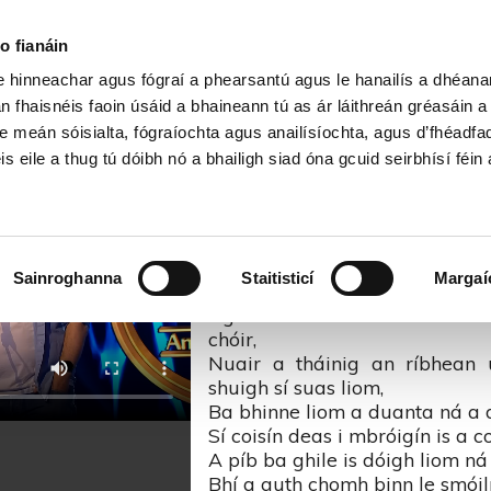
Cartlann Sean Nóis
o fianáin
le hinneachar agus fógraí a phearsantú agus le hanailís a dhéan
Éire – Sean Nós na bhFear 202
n fhaisnéis faoin úsáid a bhaineann tú as ár láithreán gréasáin 
e meán sóisialta, fógraíochta agus anailísíochta, agus d’fhéadfa
is eile a thug tú dóibh nó a bhailigh siad óna gcuid seirbhísí féin 
Éire
Aréir is mé go huaigneach ar 
Sainroghanna
Staitisticí
Margaí
dom
Ag smaoineamh ar na cruabhe
chóir,
Nuair a tháinig an ríbhean 
shuigh sí suas liom,
Ba bhinne liom a duanta ná a d
Sí coisín deas i mbróigín is a c
A píb ba ghile is dóigh liom ná
Bhí a guth chomh binn le smóil