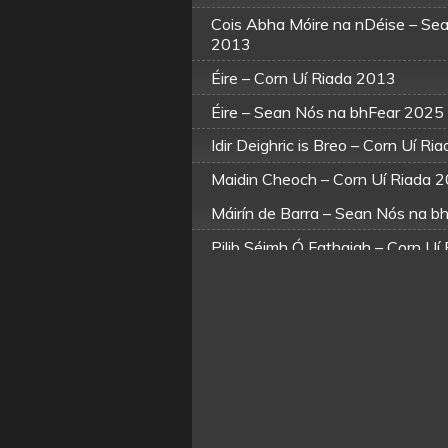
Cois Abha Móire na nDéise – Se
2013
Éire – Corn Uí Riada 2013
Éire – Sean Nós na bhFear 2025
Idir Deighric is Breo – Corn Uí R
Maidin Cheoch – Corn Uí Riada 
Máirín de Barra – Sean Nós na 
Pilib Séimh Ó Fathaigh – Corn Uí
Pilib Séimh Ó Fathaigh – Corn Uí
Pilib Séimh Ó Fathaigh – Corn Uí
Pilib Séimh Ó Fathaigh – Sean N
Pilib Séimh Ó Fathaigh – Sean N
Seoladh na nGamhna – Corn Uí 