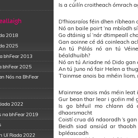
Is a cúilín croitheach ómrach ag
eallaigh
D’fhiosraíos féin dhen ríbhean c
Nó an baile poirt ‘na mbíodh sí 
Go dtáinig sí ‘nár dtimpeall c
ada 2018
Gan aoinne cé dá coinleach ach 
ada 2025
An tú Pálás nó an tú Véin
béaldhuibh?
na bhFear 2013
Nó an tú Ariadne nó Dido gan 
na bhFear 2025
An tú Juno nó fair Helen a thug
T’ainmse anois ba mhéin liom, 
ean Nós na BhFear
M’ainmse anois más méin leat i
Gur bean thar lear i gcéin mé g
 Riada 2022
Is go bhfuil mo chlann dá 
dhaorsmacht
ós na bhFear 2019
Coistí crua dá ndaoradh ‘s gan 
s
Beidh siad ansiúd ar thaobh
bpléascadh
rn Uí Riada 2022