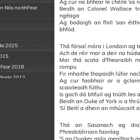
Ag cur na bhfear le chéile ‘sa 
an Nós na bhFear
Beidh an Colonel Wallace tr
ngéaga
Ag bodaigh an fhill ‘san éith
bhfód.
iada 2025
Thá fórsaí móra i Londain ag te
Ach de réir mar a deir na húdair
2015
Mar thá scata d’fhearaibh m
rompu
bhFear 2018
Fir mhaithe thapaidh lúfar nac
 Riada 2012
Ag cur faobhair ar a gclai
scaoileadh fúthu
 Riada 2016
Is gach dá bhfuil ag tnúth leo 
 Riada 2024
Beidh an Duke of York is a thrú
‘Sí Beití a dhein an mhúscailt 
ós
ós na bhFear 2019
Thá an Sasanach ag diab
Riada 2014
Phresbitéiriain faonlag
‘S an Quaker milis mealltach 