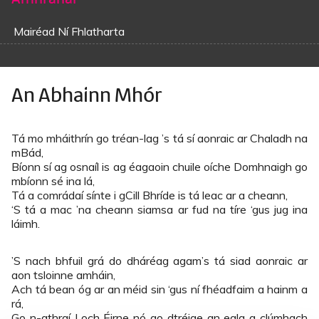
Mairéad Ní Fhlatharta
An Abhainn Mhór
Tá mo mháithrín go tréan-lag ’s tá sí aonraic ar Chaladh na
mBád,
Bíonn sí ag osnaíl is ag éagaoin chuile oíche Domhnaigh go
mbíonn sé ina lá,
Tá a comrádaí sínte i gCill Bhríde is tá leac ar a cheann,
‘S tá a mac ’na cheann siamsa ar fud na tíre ‘gus jug ina
láimh.
’S nach bhfuil grá do dháréag agam’s tá siad aonraic ar
aon tsloinne amháin,
Ach tá bean óg ar an méid sin ‘gus ní fhéadfaim a hainm a
rá,
Go n-athraí Loch Éirne nó go dtréige an eala a clúmhach