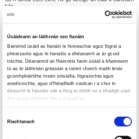
bán,
Ní inseoidh mé go héag dhaoibh cén réasún lena dtug mé
dhi grá.
‘S nach bhfuil grá do chailín óg agam ’s deir go leor liom
Úsáideann an láithreán seo fianáin
nach mairfidh sí mí,
Bainimid úsáid as fianáin le hinneachar agus fógraí a
Nuair a théimse go teach an ósta, níl spóirt ann is deise ná
í,
phearsantú agus le hanailís a dhéanamh ar ár gcuid
Tá a grua mar an rósa ‘gus tá sí ag doirteadh na meala ar
tráchta. Déanaimid an fhaisnéis faoin úsáid a bhaineann
chaon taobh,
tú as ár láithreán gréasáin a roinnt chomh maith lenár
’S an té a bhlaisfeadh dá póigín ‘sea is dócha liom go
gcomhpháirtithe meán sóisialta, fógraíochta agus
mbeadh fad ar a shaol.
anailísíochta, agus d’fhéadfadh siadsan í a chur in
éineacht le faisnéis eile a thug tú dóibh nó a bhailigh siad
Chúns a bhéas mé beo in Éirinn ní dhéanfaidh mé ciste ná
óna gcuid seirbhísí féin a d'úsáid tú.
stór,
Chúns a bhéas mé beo in Éirinn ní thréigfidh mé
comhluadar óg,
Roghnú
Chúns a bhéas mé beo in Éirinn óra pléascfaidh mé an jug
Riachtanach
Toilithe
ar an mbord,
Le do shláinte-sa, a mhíle stóirín, is é an trua nach liom do
dhá bhó.