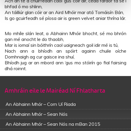
Ach an té a chuirfeadh caoi ‘gus cóir air, céad faraor tá sé i
bhfad ó mo shlinn,
An táilliúr glan cóir ar an Aird Mhóir mar atá Tomáisín Bán,
Is go gcuirfeadh sé píosa air is green velvet aniar thrína lár.
Mo mhíle slán leat, a Abhainn Mhóir bhocht, sé mo bhrón
gan mé anocht le do thaobh,
Mar is iomaí sin bóithrín caol uaigneach goil idir mé is tú,
Nach ann a bhíodh an spóirt againn chuile oíche
Domhnaigh ag cur gaisce ina shuí,
Bhíodh jug ar an mbord ann ‘gus mo stóirín go fial fairsing
dhá roinnt.
Amhráin eile le Mairéad Ní Fhlatharta
An Abhainn Mhór – Corn Uí Riada
An Abhainn Mhór – Sean Nós
An Abhainn Mhór – Sean Nós na mBan 2015