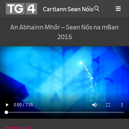
Cartlann Sean Nóis
An Abhainn Mhór – Sean Nós na mBan
2015
Amhránaí