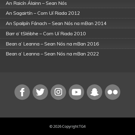
An Raicín Álainn – Sean Nós
An Sagairtín – Corn Uí Riada 2012
An Spailpín Fánach – Sean Nós na mBan 2014
Barr a’ tSléibhe – Corn Uí Riada 2010
Bean a’ Leanna – Sean Nós na mBan 2016
Bean a’ Leanna – Sean Nós na mBan 2022
Bríd Thomáis Mhurchadha – Corn Uí Riada 2009
Caisleán Uí Néill – Sean Nós na mBan
Mainistir na Búille – Corn Uí Riada 2009
Máire Ní Eidhin – Sean Nós na mBan 2016
Máire Ní Ghríofa – Sean Nós
Neainsín Bhán – Corn Uí Riada 2008
Tógfaidh mé mo Sheolta – Corn Uí Riada 2010
© 2026 Copyright TG4