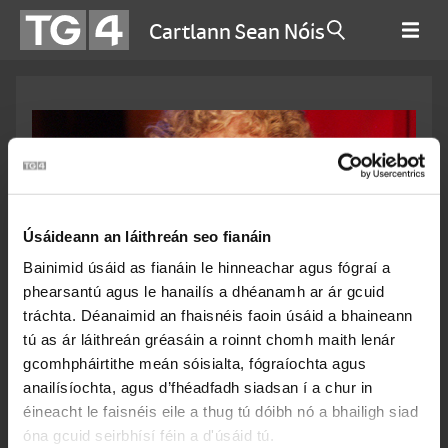
Cartlann Sean Nóis
Úsáideann an láithreán seo fianáin
Bainimid úsáid as fianáin le hinneachar agus fógraí a
phearsantú agus le hanailís a dhéanamh ar ár gcuid
tráchta. Déanaimid an fhaisnéis faoin úsáid a bhaineann
Páidí Mhárthain Mac Gearailt
tú as ár láithreán gréasáin a roinnt chomh maith lenár
gcomhpháirtithe meán sóisialta, fógraíochta agus
anailísíochta, agus d’fhéadfadh siadsan í a chur in
Ceantar
éineacht le faisnéis eile a thug tú dóibh nó a bhailigh siad
óna gcuid seirbhísí féin a d'úsáid tú.