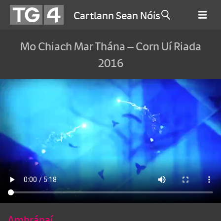
Cartlann Sean Nóis
Mo Chiach Mar Thána – Corn Uí Riada
2016
Amhránaí