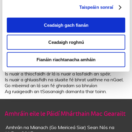
‘S sin mar a chaitheasa an chuid eile dom shaol
Taispeáin sonraí
Ó bhaile go baile is gan aon duine ar mo thaobh
‘S nuair a thagadh an oíche bhíodh fuar agus fliuch
Ba mhinic mé sínte faoi na coillte amuigh.
Ceadaigh gach fianán
Mar sin, téirigh go hÉirinn a óigchailín chiúin,
Ceadaigh roghnú
A bhuachaill bhig éist liom, agus gluais leat anonn,
Mar a bheidh agat réal, lá aonaigh nó púnt,
Cead rince go haerach le chéile ar an ndrúcht.
Fianáin riachtanacha amháin
Is nuair a thiocfaidh ár lá is nuair a lasfaidh an spéir,
Is nuair a ghluaisfidh na sluaite fé bhrat uaithne na nGael,
Go mbeimid an lá san fé ghradam sa bhruíon
Ag ruaigeadh an tSasanaigh damanta thar toinn.
Amhráin eile le Páidí Mhárthain Mac Gearailt
Amhrán na Mianach (Go Meiriceá Siar) Sean Nós na