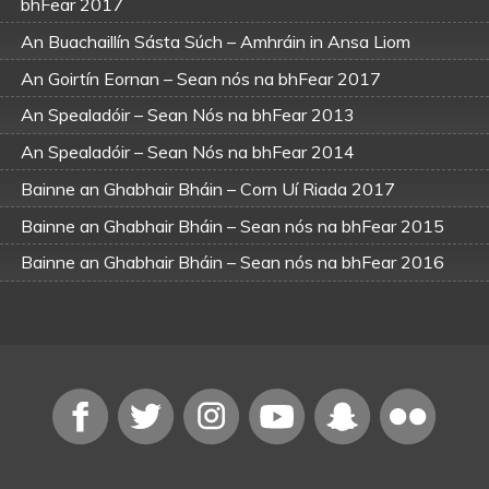
bhFear 2017
An Buachaillín Sásta Súch – Amhráin in Ansa Liom
An Goirtín Eornan – Sean nós na bhFear 2017
An Spealadóir – Sean Nós na bhFear 2013
An Spealadóir – Sean Nós na bhFear 2014
Bainne an Ghabhair Bháin – Corn Uí Riada 2017
Bainne an Ghabhair Bháin – Sean nós na bhFear 2015
Bainne an Ghabhair Bháin – Sean nós na bhFear 2016
Bean Dubh an Ghleanna – Corn Uí Riada 2017
Bean Dubh an Ghleanna – Sean nós na bhFear 2016
Beannacht ó Rí na hAoine – Sean nós na bhFear 2015
Beauty Deas an Oileáin – Amhráin in Ansa Liom
Beauty Deas an Oileáin – Corn Uí Riada 2013
Beauty Deas an Oileáin – Corn Uí Riada 2014