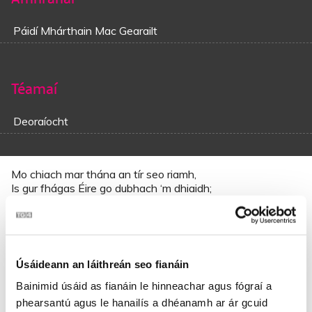
Páidí Mhárthain Mac Gearailt
Téamaí
Deoraíocht
Mo chiach mar thána an tír seo riamh,
Is gur fhágas Éire go dubhach ‘m dhiaidh;
Mé a’ smaoineamh go dubhach ar an aimsir fadó,
Mar a bhíodh againn ríl ann, ceol, sult agus seó.
Do fuaireas-sa litir ó bhráthair gaoil,
Úsáideann an láithreán seo fianáin
Gluaiseacht go tapaidh anonn thar toinn,
Mar go raibh ór go flúirseach le fáil anso
Bainimid úsáid as fianáin le hinneachar agus fógraí a
Is ná cífinn choíche lá crua ann ná bocht.
phearsantú agus le hanailís a dhéanamh ar ár gcuid