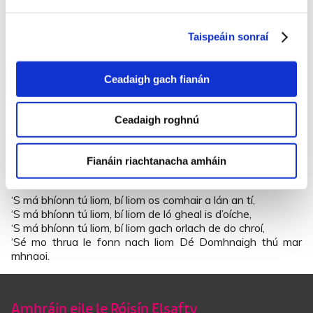
Bhí bean óg ar meisce ann is cúl a cinn fúithi ar chlár,
Níor bhreathnaigh mé tharam go híseal, uasal ná go hard,
Nó gur chuir mé cois lena cois agus bhogamar an súistín
Taispeáin sonraí
bog bán.
‘
S dhá mbeadh spré ag an gcat nach deas lách mar a
Ceadaigh gach fianán
phógfaí a bhéal?
‘
Gus an cat nach mbeadh nach fada ó bhaile a sheolfaí é?
Ceadaigh roghnú
Tá iníon na caillí stoithnithe, gliobaithe, cataithe, pioctha,
pósta ó aréir,
‘
S tá mo ghrá-sa sa mbaile is gan duine aici a phógfadh a
Fianáin riachtanacha amháin
béal.
‘
S má bhíonn tú liom, bí liom os comhair a lán an tí,
‘
S má bhíonn tú liom, bí liom de ló gheal is d’oíche,
‘
S má bhíonn tú liom, bí liom gach orlach de do chroí,
‘
Sé mo thrua le fonn nach liom Dé Domhnaigh thú mar
mhnaoi.
Amhráin eile le Róisín Elsafty