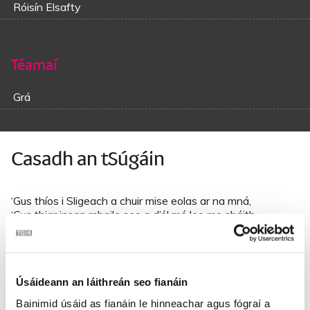
Róisín Elsafty
Téamaí
Grá
Casadh an tSúgáin
‘
Gus thíos i Sligeach a chuir mise eolas ar na mná,
‘
Gus thiar insan mbaile seo a d’ól mé leo mo sháith,
Ar bhrí mo mhaide mura stopa sibhse feasta amhlaidh seal
mar atá,
Go n-imreoidh mise cleas a bhainfeas siúl as na mná.
Úsáideann an láithreán seo fianáin
‘
Gus d’imir mise cleas i dTigh Mhac Uí Dhomhnaill aréir,
Bainimid úsáid as fianáin le hinneachar agus fógraí a
‘
S an darna cleas sa teach a bhí go dlúth lena thaobh,