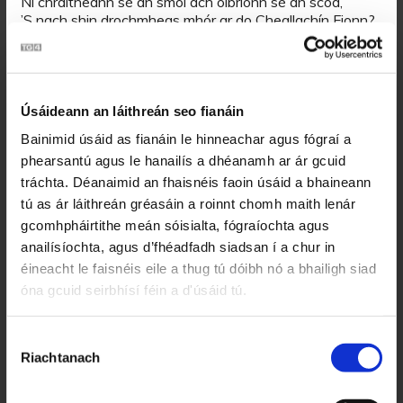
Ní chraitheann sé an smól ach oibríonn sé an scód,
’S nach shin drochmheas mhór ar do Cheallachín Fionn?
Tá capall is carr, tá capall is carr,
Tá capall is carr i nGaillimh le mí,
Tá capall is carr, tá capall is carr,
Úsáideann an láithreán seo fianáin
Ag iarraidh gléas bainse don Cheallachín Fionn.
Bainimid úsáid as fianáin le hinneachar agus fógraí a
phearsantú agus le hanailís a dhéanamh ar ár gcuid
’S nach fada uaim siar é, is nach fada uaim siar é?
tráchta. Déanaimid an fhaisnéis faoin úsáid a bhaineann
’S nach fada uaim siar é, mo Cheallachín Fionn?
’S nach fada uaim siar é, is ón gClochán aniar é
tú as ár láithreán gréasáin a roinnt chomh maith lenár
’S go seola Dia aniar é, mo Cheallachín Fionn.
gcomhpháirtithe meán sóisialta, fógraíochta agus
anailísíochta, agus d’fhéadfadh siadsan í a chur in
Bád beag is bád mór, bád beag is bád mór,
éineacht le faisnéis eile a thug tú dóibh nó a bhailigh siad
Bád beag is bád mór ag mo Cheallachín Fionn,
óna gcuid seirbhísí féin a d'úsáid tú.
Bád beag is bád mór, bád beag is bád mór,
‘Gus loingeas faoi sheol ag mo Cheallachín Fionn.
Roghnú
Riachtanach
Toilithe
’Sé Páidín na hAirde, ’sé Páidín na hAirde,
’Sé Páidín na hAirde a chuir clár ina taobh,