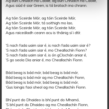
Ag bun Chruach na Caoile, ag bun Chruach na Caoile,
Agus siúd é siar Green, is tá bratach ina chrann.
Ag tóin Sceirde Mór, ag tóin Sceirde Mór,
Ag tóin Sceirde Mór, tá soithigh mo lao,
Ag tóin Sceirde Mór, ag tóin Sceirde Mór,
Agus raiceáladh ceann acu is tháinig sí i dtír.
’S nach fada uaim siar é, is nach fada uaim siar é?
’S nach fada uaim siar é, mo Cheallachín Fionn?
’S nach fada uaim siar é, is ón gClochán aniar é,
’S go seola Dia aniar é, mo Cheallachín Fionn.
Bád beag is bád mór, bád beag is bád mór,
Bád beag is bád mór ag mo Cheallachín Fionn,
Bád beag is bád mór, bád beag is bád mór,
‘Gus loingis faoi sheol ag mo Cheallachín Fionn.
Bhí punt do Dhaideo is bhí punt do Mhamó,
’S bhí punt do Dhaideo ag mo Cheallachín Fionn,