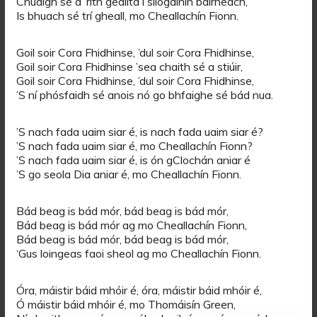
Chuaigh sé a’ rith geallta i sliogáinín bairneach,
Is bhuach sé trí gheall, mo Cheallachín Fionn.
Goil soir Cora Fhidhinse, ’dul soir Cora Fhidhinse,
Goil soir Cora Fhidhinse ’sea chaith sé a stiúir,
Goil soir Cora Fhidhinse, ’dul soir Cora Fhidhinse,
’S ní phósfaidh sé anois nó go bhfaighe sé bád nua.
’S nach fada uaim siar é, is nach fada uaim siar é?
’S nach fada uaim siar é, mo Cheallachín Fionn?
’S nach fada uaim siar é, is ón gClochán aniar é
’S go seola Dia aniar é, mo Cheallachín Fionn.
Bád beag is bád mór, bád beag is bád mór,
Bád beag is bád mór ag mo Cheallachín Fionn,
Bád beag is bád mór, bád beag is bád mór,
‘Gus loingeas faoi sheol ag mo Cheallachín Fionn.
Óra, máistir báid mhóir é, óra, máistir báid mhóir é,
Ó máistir báid mhóir é, mo Thomáisín Green,