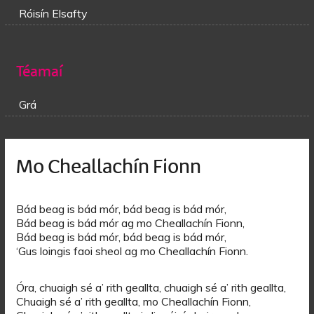
Róisín Elsafty
Téamaí
Grá
Mo Cheallachín Fionn
Bád beag is bád mór, bád beag is bád mór,
Bád beag is bád mór ag mo Cheallachín Fionn,
Bád beag is bád mór, bád beag is bád mór,
‘Gus loingis faoi sheol ag mo Cheallachín Fionn.
Óra, chuaigh sé a’ rith geallta, chuaigh sé a’ rith geallta,
Chuaigh sé a’ rith geallta, mo Cheallachín Fionn,