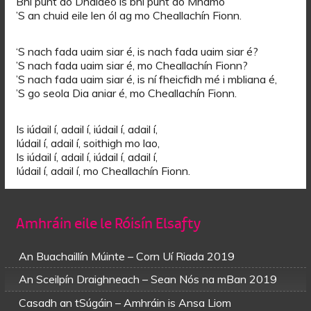
Bhí punt do Dhaideo is bhí punt do Mhamó
’S an chuid eile len ól ag mo Cheallachín Fionn.
‘S nach fada uaim siar é, is nach fada uaim siar é?
’S nach fada uaim siar é, mo Cheallachín Fionn?
’S nach fada uaim siar é, is ní fheicfidh mé i mbliana é,
’S go seola Dia aniar é, mo Cheallachín Fionn.
Is iúdail í, adail í, iúdail í, adail í,
Iúdail í, adail í, soithigh mo lao,
Is iúdail í, adail í, iúdail í, adail í,
Iúdail í, adail í, mo Cheallachín Fionn.
Amhráin eile le Róisín Elsafty
An Buachaillín Múinte – Corn Uí Riada 2019
An Sceilpín Draighneach – Sean Nós na mBan 2019
Casadh an tSúgáin – Amhráin is Ansa Liom