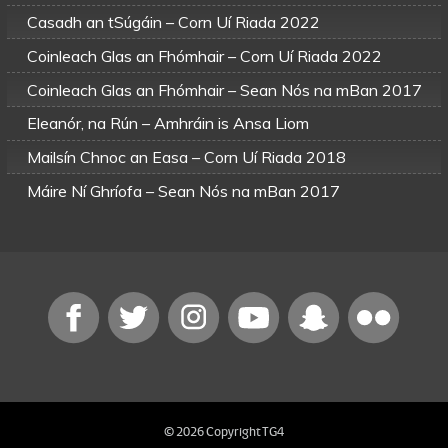
Casadh an tSúgáin – Corn Uí Riada 2022
Coinleach Glas an Fhómhair – Corn Uí Riada 2022
Coinleach Glas an Fhómhair – Sean Nós na mBan 2017
Eleanór, na Rún – Amhráin is Ansa Liom
Mailsín Chnoc an Easa – Corn Uí Riada 2018
Máire Ní Ghríofa – Sean Nós na mBan 2017
Mo Cheallachín Fionn – Amhráin is Ansa Liom
Mo Cheallachín Fionn – Corn Uí Riada 2019
Píopa Ainde Mhóir – Sean Nós na mBan 2019
Úna Bhán – Corn Uí Riada 24
© 2026 Copyright TG4