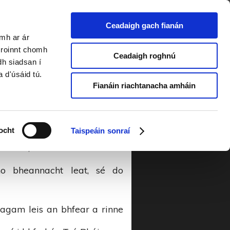
Ceadaigh gach fianán
amh ar ár
a 2013
a roinnt chomh
Ceadaigh roghnú
dh siadsan í
a d'úsáid tú.
Fianáin riachtanacha amháin
, faraor nár fhan mé ann
ocht
Taispeáin sonraí
m gan tada ar bith dhá bharr
m air, céad faraor fuair sé
o bheannacht leat, sé do
agam leis an bhfear a rinne