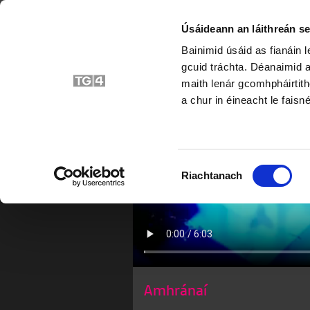
Úsáideann an láithreán se
Bainimid úsáid as fianáin 
Amhrá
gcuid tráchta. Déanaimid a
maith lenár gcomhpháirtith
a chur in éineacht le faisné
Roghnú
Riachtanach
Toilithe
Amhránaí