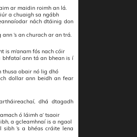
aim ar maidin roimh an lá.
triúr a chuaigh sa ngábh
eannaíodar nách dtáinig don
 ann ‘s an churach ar an trá.
cht is m’anam fós nach cóir
bhfataí ann tá an bhean is í
n thusa obair nó lig dhó
ch dollar ann beidh an fear
artháireachaí, dhá dtagadh
 amach ó láimh a’ tsaoir
ibh, a gcleamhnaí is a ngaol
 sibh ‘s a bhéas cráite lena