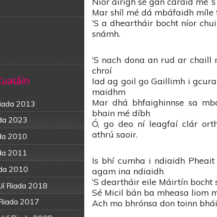
Níor airigh sé gan caraid mé ‘
Mar shíl mé dá mbáfaidh míle f
‘S a dheartháir bocht níor chui
snámh.
‘S nach dona an rud ar chaill
chroí
Cualáin
Iad ag goil go Gaillimh i gcu
maidhm
Mar dhá bhfaighinnse sa mba
Riada 2013
bhain mé díbh
ada 2023
Ó, go deo ní leagfaí clár o
athrú saoir.
ada 2010
ada 2011
Is bhí cumha i ndiaidh Pheait
ada 2010
agam ina ndiaidh
‘S deartháir eile Máirtín boch
 Uí Riada 2018
Sé Micil bán ba mheasa liom ma
 Riada 2017
Ach mo bhrónsa don toinn bháit