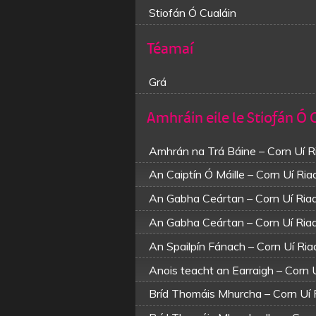
Stiofán Ó Cualáin
Téamaí
Grá
Amhráin eile le Stiofán Ó 
Amhrán na Trá Báine – Corn Uí 
An Caiptín Ó Máille – Corn Uí Ri
An Gabha Ceártan – Corn Uí Ri
An Gabha Ceártan – Corn Uí Ri
An Spailpín Fánach – Corn Uí Ri
Anois teacht an Earraigh – Corn
Bríd Thomáis Mhurcha – Corn Uí