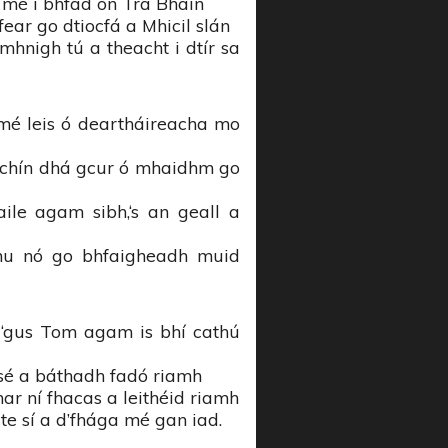
s mé i bhfad ón Trá Bháin
ear go dtiocfá a Mhicil slán
mhnigh tú a theacht i dtír sa
 mé leis ó deartháireacha mo
rachín dhá gcur ó mhaidhm go
ile agam sibh,‘s an geall a
rthu nó go bhfaigheadh muid
 ‘gus Tom agam is bhí cathú
t sé a báthadh fadó riamh
r ní fhacas a leithéid riamh
e sí a d’fhága mé gan iad.