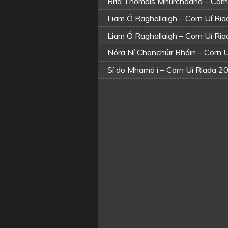
Bríd Thomáis Mhurchadha – Corn
Liam Ó Raghallaigh – Corn Uí Ri
Liam Ó Raghallaigh – Corn Uí Ri
Nóra Ní Chonchúir Bháin – Corn 
Sí do Mhamó í – Corn Uí Riada 2