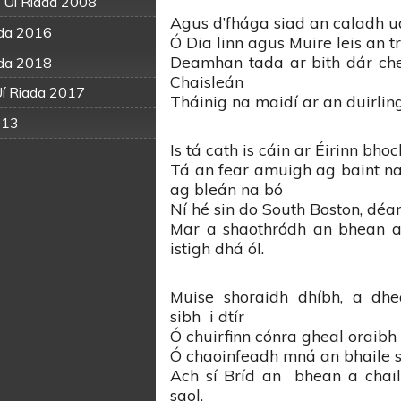
 Uí Riada 2008
Agus d’fhága siad an caladh u
ada 2016
Ó Dia linn agus Muire leis an 
Deamhan tada ar bith dár ch
ada 2018
Chaisleán
Uí Riada 2017
Tháinig na maidí ar an duirling
013
Is tá cath is cáin ar Éirinn bho
Tá an fear amuigh ag baint na 
ag bleán na bó
Ní hé sin do South Boston, déa
Mar a shaothródh an bhean a
istigh dhá ól.
Muise shoraidh dhíbh, a dhe
sibh i dtír
Ó chuirfinn cónra gheal oraibh
Ó chaoinfeadh mná an bhaile s
Ach sí Bríd an bhean a chaill
saol.