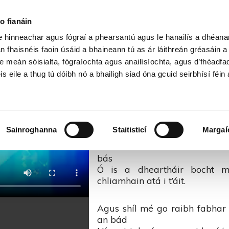
Cartlann Sean Nóis
o fianáin
le hinneachar agus fógraí a phearsantú agus le hanailís a dhéan
n na Trá Báine – Corn Uí Riad
n fhaisnéis faoin úsáid a bhaineann tú as ár láithreán gréasáin 
e meán sóisialta, fógraíochta agus anailísíochta, agus d’fhéadfa
is eile a thug tú dóibh nó a bhailigh siad óna gcuid seirbhísí féin 
Amhrán na Trá Báine
‘Gus nuair a bhí teach agamsa
Sainroghanna
Staitisticí
Margaí
Is nuair a bhí sé scaipthe uai
An fear a choinneodh ceart do
bás
Ó is a dheartháir bocht m
chliamhain atá i t’áit.
Agus shíl mé go raibh fabhar 
an bád