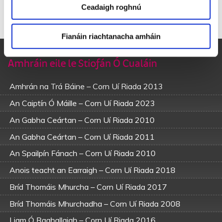
Dhá dteithfeá go Coilltí Eochaill agus an t-adhmad a
Ceadaigh roghnú
cheannacht daor,
‘Gus ní bháfaí mo Liam Ó Raghallaigh ar chóstaí Malbay.
Fianáin riachtanacha amháin
Amhráin eile le Stiofán Ó Cualáin
Amhrán na Trá Báine – Corn Uí Riada 2013
An Caiptín Ó Máille – Corn Uí Riada 2023
An Gabha Ceártan – Corn Uí Riada 2010
An Gabha Ceártan – Corn Uí Riada 2011
An Spailpín Fánach – Corn Uí Riada 2010
Anois teacht an Earraigh – Corn Uí Riada 2018
Bríd Thomáis Mhurcha – Corn Uí Riada 2017
Bríd Thomáis Mhurchadha – Corn Uí Riada 2008
Liam Ó Raghallaigh – Corn Uí Riada 2016