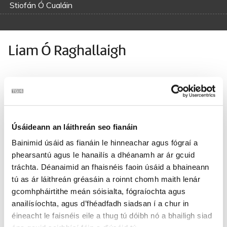
Stiofán Ó Cualáin
Liam Ó Raghallaigh
‘S an cuimhneach libhse an lá siúd a raibh an tsráid seo lán
do eachtraí
Ag na sagairt ‘s ag na bráithre agus iad seo ag trácht ar
an mbainis.
Bhí an fhidil ar clár ann agus an chláirseach ‘s í dhá
Úsáideann an láithreán seo fianáin
spreagadh,
Agus triúr de na mná bána le haghaidh mo ghrása a
Bainimid úsáid as fianáin le hinneachar agus fógraí a
thabhairt abhaile.
phearsantú agus le hanailís a dhéanamh ar ár gcuid
tráchta. Déanaimid an fhaisnéis faoin úsáid a bhaineann
‘S in mo bhaintreach ‘gus in mo mhaighdean sea fágadh
tú as ár láithreán gréasáin a roinnt chomh maith lenár
mé go hóg,
gcomhpháirtithe meán sóisialta, fógraíochta agus
‘Gus tabhairigí scéala ag mo mhuintir gur báthadh mo mhíle
anailísíochta, agus d’fhéadfadh siadsan í a chur in
stór.
éineacht le faisnéis eile a thug tú dóibh nó a bhailigh siad
Is dá dtéinnse sa mbád an lá sin agus mo dhá láimhín a