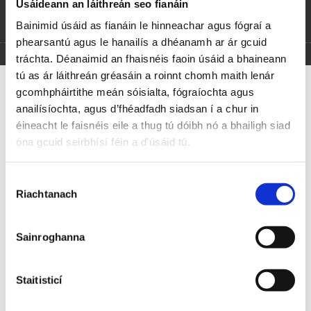
Úsáideann an láithreán seo fianáin
Bainimid úsáid as fianáin le hinneachar agus fógraí a
Stiofán Ó Cualáin
phearsantú agus le hanailís a dhéanamh ar ár gcuid
tráchta. Déanaimid an fhaisnéis faoin úsáid a bhaineann
Anois Teacht an Earraigh
tú as ár láithreán gréasáin a roinnt chomh maith lenár
gcomhpháirtithe meán sóisialta, fógraíochta agus
Anois teacht an Earraigh beidh an lá dul chun síneadh,
anailísíochta, agus d’fhéadfadh siadsan í a chur in
Is tar éis na Féil’ Bríde sea ardóidh mé seol.
éineacht le faisnéis eile a thug tú dóibh nó a bhailigh siad
Ach ó chuir mé mo cheann é ní stopfaidh me choíche
óna gcuid seirbhísí féin a d'úsáid tú.
Nó go seasfaidh mé síos i lár Chondae Mhaigh Eo.”
Roghnú
‘S i gClár Chlainne Mhuiris a bheas mé an chéad oíche,
Riachtanach
Toilithe
Is i mBalla taobh thíos de sea thosóidh mé ag ól
Go Coillte Mach rachad nó go ndéanfad cuairt mhíosa
I bhfogas dhá mhíle do Bhéal na Trá Mhóir.
Sainroghanna
‘S Cill Aodáin an baile a bhfásann gach ní ann,
Tá sméara is subh craobh ann is meas ar gach sórt,
Staitisticí
Ach dá mbeinnse i mo sheasamh istigh i gceartlár mo
dhaoine