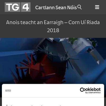
Cartlann Sean Nóis
Anois teacht an Earraigh – Corn Uí Riada
2018
Amhránaí