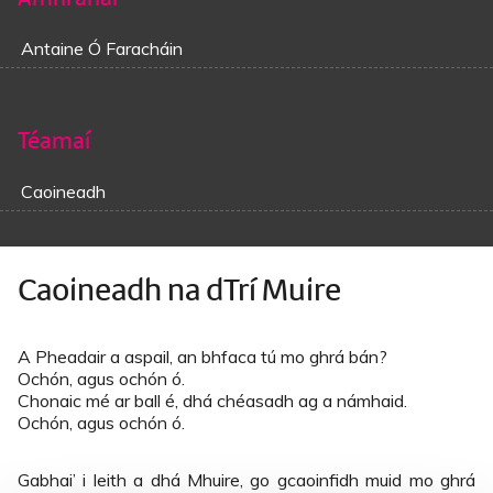
Antaine Ó Faracháin
Téamaí
Caoineadh
Caoineadh na dTrí Muire
A Pheadair a aspail, an bhfaca tú mo ghrá bán?
Ochón, agus ochón ó.
Chonaic mé ar ball é, dhá chéasadh ag a námhaid.
Ochón, agus ochón ó.
Gabhai’ i leith a dhá Mhuire, go gcaoinfidh muid mo ghrá