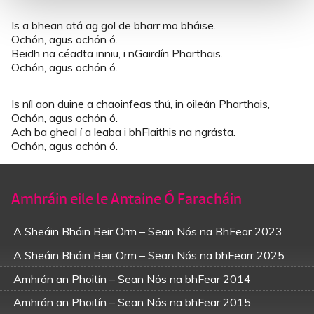
Is a bhean atá ag gol de bharr mo bháise.
Ochón, agus ochón ó.
Beidh na céadta inniu, i nGairdín Pharthais.
Ochón, agus ochón ó.
Is níl aon duine a chaoinfeas thú, in oileán Pharthais,
Ochón, agus ochón ó.
Ach ba gheal í a leaba i bhFlaithis na ngrásta.
Ochón, agus ochón ó.
Amhráin eile le Antaine Ó Faracháin
A Sheáin Bháin Beir Orm – Sean Nós na BhFear 2023
A Sheáin Bháin Beir Orm – Sean Nós na bhFearr 2025
Amhrán an Phoitín – Sean Nós na bhFear 2014
Amhrán an Phoitín – Sean Nós na bhFear 2015