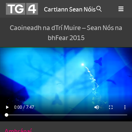
Cartlann Sean Nóis
Caoineadh na dTrí Muire – Sean Nós na
bhFear 2015
Amhránaí