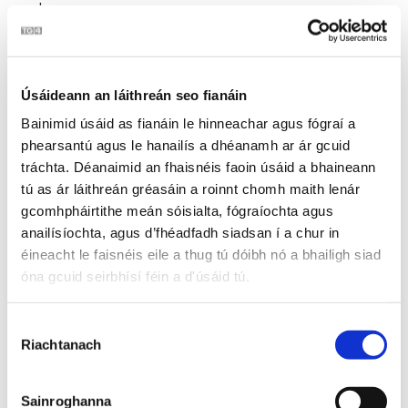
geal.
Ochón, agus ochón ó.
Céard ’tá le caoineadh a’ainn, muna gcaoinfidh muid a
chnámha?
Ochón, agus ochón ó.
Úsáideann an láithreán seo fianáin
Bainimid úsáid as fianáin le hinneachar agus fógraí a
Cé hé an fear breá sin ar chrann na Páise?
Ochón, agus ochón ó.
phearsantú agus le hanailís a dhéanamh ar ár gcuid
An é nach n-aithníonn tú do mhac a mháithrín?
tráchta. Déanaimid an fhaisnéis faoin úsáid a bhaineann
Ochón, agus ochón ó.
tú as ár láithreán gréasáin a roinnt chomh maith lenár
gcomhpháirtithe meán sóisialta, fógraíochta agus
An é sin an maicín a d’iompair mé trí ráithe?
anailísíochta, agus d’fhéadfadh siadsan í a chur in
Ochón, agus ochón ó.
éineacht le faisnéis eile a thug tú dóibh nó a bhailigh siad
Nó an é sin an maicín a rugadh ins an stábla?
óna gcuid seirbhísí féin a d'úsáid tú.
Ochón, agus ochón ó.
.
Nó an é sin an maicín a hoileadh in ucht Mháire?
Roghnú
Ochón, agus ochón ó.
Riachtanach
Toilithe
Muise a mhicín mhúirneach, tá do bhéal ’s do shróinín
gearrtha.
Ochón, agus ochón ó.
Sainroghanna