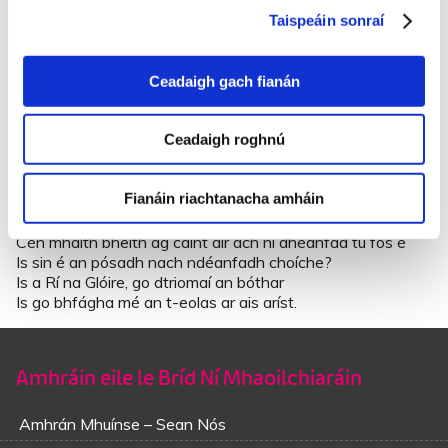
Dhá chéad cléireach is a ghoil in éineacht
Taispeáin sonraí
Is a trian a tréartha ní fhéadfadh scríobh
Bhuail sí Deirdre le breáichte ‘gus Véineas
Dá n-deirfinn Héilean lér scriosadh an Traoi
Ceadaigh gach fianán
Ach is scoth ban Éireann as ucht an méid sin
‘S í spéir na gréine, atá i mBaile Uí Laoi.
Ceadaigh roghnú
A réalt an tsolais, is a ghrian bhreá an Fhómhair,
A cháillín stuama, a mheall mo chroí
Fianáin riachtanacha amháin
Dá dtiocfá liomsa i gcaitheamh an fhómhair
Ó dhéanfainn teach duit ar bheagán cíos
Cén mhaith bheith ag caint air ach ní dhéanfad tú fós é
Is sin é an pósadh nach ndéanfadh choíche?
Is a Rí na Glóire, go dtriomaí an bóthar
Is go bhfágha mé an t-eolas ar ais aríst.
Amhráin eile le Bríd Ní Mhaoilchiaráin
Amhrán Mhuínse – Sean Nós